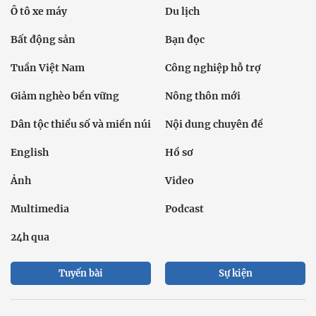
Ô tô xe máy
Du lịch
Bất động sản
Bạn đọc
Tuần Việt Nam
Công nghiệp hỗ trợ
Giảm nghèo bền vững
Nông thôn mới
Dân tộc thiểu số và miền núi
Nội dung chuyên đề
English
Hồ sơ
Ảnh
Video
Multimedia
Podcast
24h qua
Tuyến bài
Sự kiện