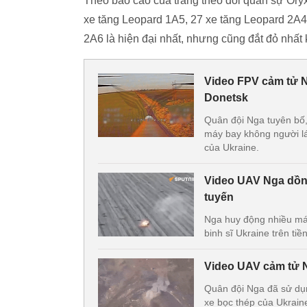
Theo báo cáo của trang theo dõi quân sự Oryx,
xe tăng Leopard 1A5, 27 xe tăng Leopard 2A4
2A6 là hiện đại nhất, nhưng cũng đắt đỏ nhất k
Video FPV cảm tử N
Donetsk
Quân đội Nga tuyên bố,
máy bay không người lá
của Ukraine.
Video UAV Nga dồn 
tuyến
Nga huy động nhiều máy
binh sĩ Ukraine trên tiề
Video UAV cảm tử N
Quân đội Nga đã sử dụn
xe bọc thép của Ukrain