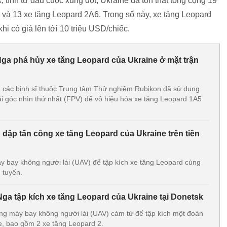
 tính từ đầu cuộc xung đột, Ukraine đã tổn thất tổng cộng 19
 và 13 xe tăng Leopard 2A6. Trong số này, xe tăng Leopard
hi có giá lên tới 10 triệu USD/chiếc.
ga phá hủy xe tăng Leopard của Ukraine ở mặt trận
 các binh sĩ thuộc Trung tâm Thử nghiệm Rubikon đã sử dụng
i góc nhìn thứ nhất (FPV) để vô hiệu hóa xe tăng Leopard 1A5
dập tấn công xe tăng Leopard của Ukraine trên tiền
 bay không người lái (UAV) để tập kích xe tăng Leopard cùng
n tuyến.
ga tập kích xe tăng Leopard của Ukraine tại Donetsk
g máy bay không người lái (UAV) cảm tử để tập kích một đoàn
e, bao gồm 2 xe tăng Leopard 2.