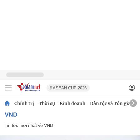
# ASEAN CUP 2026
Chính trị
Thời sự
Kinh doanh
Dân tộc và Tôn giáo
VND
Tin tức mới nhất về
VND