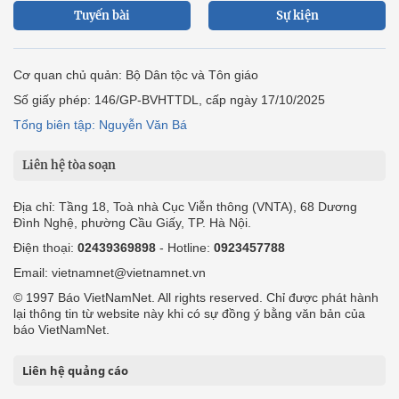
Tuyến bài
Sự kiện
Cơ quan chủ quản: Bộ Dân tộc và Tôn giáo
Số giấy phép: 146/GP-BVHTTDL, cấp ngày 17/10/2025
Tổng biên tập: Nguyễn Văn Bá
Liên hệ tòa soạn
Địa chỉ: Tầng 18, Toà nhà Cục Viễn thông (VNTA), 68 Dương
Đình Nghệ, phường Cầu Giấy, TP. Hà Nội.
Điện thoại:
02439369898
- Hotline:
0923457788
Email: vietnamnet@vietnamnet.vn
© 1997 Báo VietNamNet. All rights reserved. Chỉ được phát hành
lại thông tin từ website này khi có sự đồng ý bằng văn bản của
báo VietNamNet.
Liên hệ quảng cáo