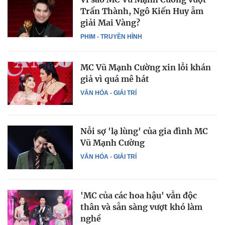
Trấn Thành, Ngô Kiến Huy ẵm
giải Mai Vàng?
PHIM - TRUYỀN HÌNH
MC Vũ Mạnh Cường xin lỗi khán
giả vì quá mê hát
VĂN HÓA - GIẢI TRÍ
Nỗi sợ 'lạ lùng' của gia đình MC
Vũ Mạnh Cường
VĂN HÓA - GIẢI TRÍ
'MC của các hoa hậu' vẫn độc
thân và sẵn sàng vượt khó làm
nghề