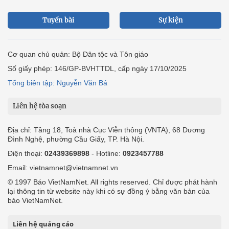
Tuyến bài
Sự kiện
Cơ quan chủ quản: Bộ Dân tộc và Tôn giáo
Số giấy phép: 146/GP-BVHTTDL, cấp ngày 17/10/2025
Tổng biên tập: Nguyễn Văn Bá
Liên hệ tòa soạn
Địa chỉ: Tầng 18, Toà nhà Cục Viễn thông (VNTA), 68 Dương
Đình Nghệ, phường Cầu Giấy, TP. Hà Nội.
Điện thoại:
02439369898
- Hotline:
0923457788
Email: vietnamnet@vietnamnet.vn
© 1997 Báo VietNamNet. All rights reserved. Chỉ được phát hành
lại thông tin từ website này khi có sự đồng ý bằng văn bản của
báo VietNamNet.
Liên hệ quảng cáo