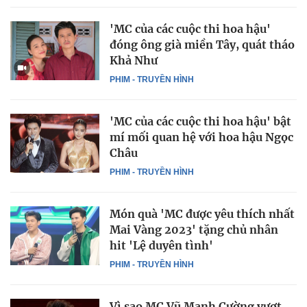
'MC của các cuộc thi hoa hậu'
đóng ông già miền Tây, quát tháo
Khả Như
PHIM - TRUYỀN HÌNH
'MC của các cuộc thi hoa hậu' bật
mí mối quan hệ với hoa hậu Ngọc
Châu
PHIM - TRUYỀN HÌNH
Món quà 'MC được yêu thích nhất
Mai Vàng 2023' tặng chủ nhân
hit 'Lệ duyên tình'
PHIM - TRUYỀN HÌNH
Vì sao MC Vũ Mạnh Cường vượt