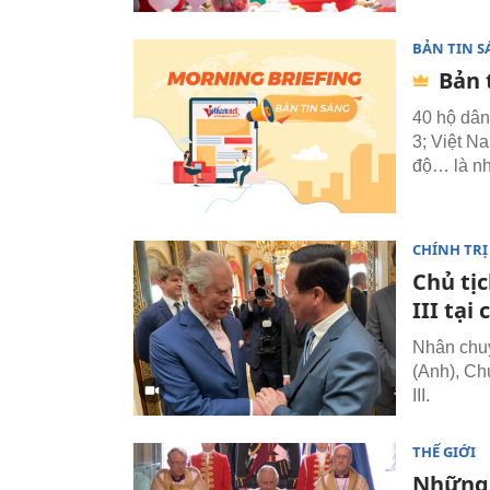
BẢN TIN 
Bản 
40 hộ dân
3; Việt N
độ… là nh
CHÍNH TRỊ
Chủ tị
III tạ
Nhân chuy
(Anh), Ch
III.
THẾ GIỚI
Những 