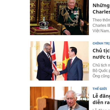
Những 
Charles
Theo thôn
Charles II
Việt Nam.
CHÍNH TRỊ
Chủ tị
nước t
Chủ tịch 
Bộ Quốc p
Ông cũng 
THẾ GIỚI
Lễ đăn
diễn r