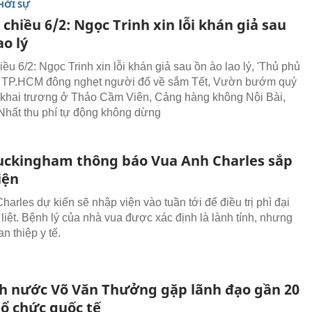
HỜI SỰ
 chiều 6/2: Ngọc Trinh xin lỗi khán giả sau
ao lý
iều 6/2: Ngọc Trinh xin lỗi khán giả sau ồn ào lao lý, 'Thủ phủ
' TP.HCM đông nghẹt người đổ về sắm Tết, Vườn bướm quý
khai trương ở Thảo Cầm Viên, Cảng hàng không Nội Bài,
hất thu phí tự động không dừng
uckingham thông báo Vua Anh Charles sắp
iện
arles dự kiến sẽ nhập viện vào tuần tới để điều trị phì đại
 liệt. Bệnh lý của nhà vua được xác định là lành tính, nhưng
n thiệp y tế.
ch nước Võ Văn Thưởng gặp lãnh đạo gần 20
tổ chức quốc tế