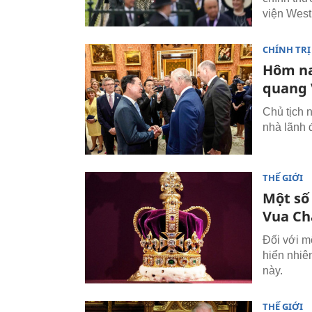
viện West
CHÍNH TRỊ
Hôm na
quang 
Chủ tịch 
nhà lãnh 
THẾ GIỚI
Một số
Vua Cha
Đối với m
hiển nhiên
này.
THẾ GIỚI