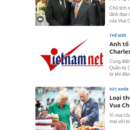
Chủ tịch 
lãnh đạo 
của Vua Ch
THẾ GIỚI
Anh tổ
Charles
Cung điện
Quân kỳ (
từ khi đă
SỨC KHỎE
Loại t
Vua Cha
Vị vua củ
mai với b