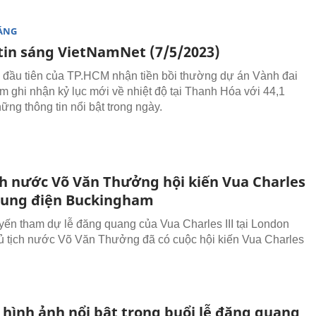
SÁNG
tin sáng VietNamNet (7/5/2023)
 đầu tiên của TP.HCM nhận tiền bồi thường dự án Vành đai
am ghi nhận kỷ lục mới về nhiệt độ tại Thanh Hóa với 44,1
ững thông tin nổi bật trong ngày.
ch nước Võ Văn Thưởng hội kiến Vua Charles
i cung điện Buckingham
ến tham dự lễ đăng quang của Vua Charles III tại London
ủ tịch nước Võ Văn Thưởng đã có cuộc hội kiến Vua Charles
hình ảnh nổi bật trong buổi lễ đăng quang