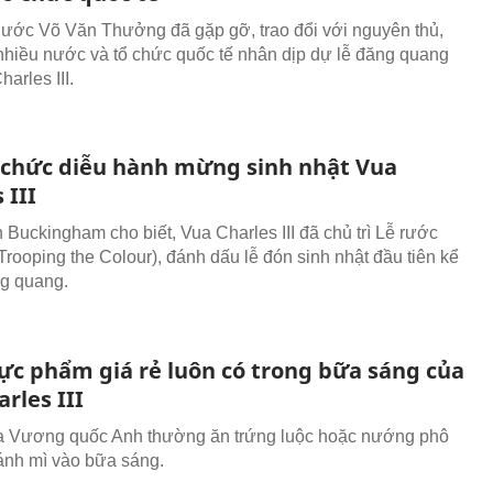
nước Võ Văn Thưởng đã gặp gỡ, trao đổi với nguyên thủ,
nhiều nước và tổ chức quốc tế nhân dịp dự lễ đăng quang
arles III.
 chức diễu hành mừng sinh nhật Vua
 III
 Buckingham cho biết, Vua Charles III đã chủ trì Lễ rước
Trooping the Colour), đánh dấu lễ đón sinh nhật đầu tiên kể
ng quang.
hực phẩm giá rẻ luôn có trong bữa sáng của
rles III
a Vương quốc Anh thường ăn trứng luộc hoặc nướng phô
ánh mì vào bữa sáng.