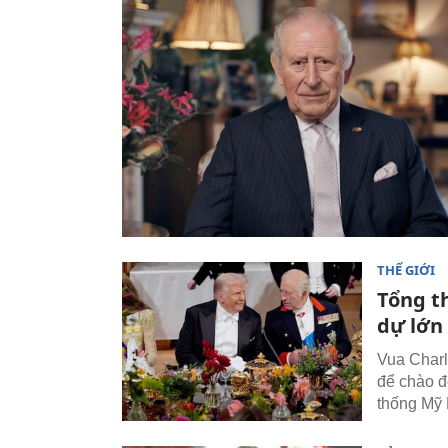
THẾ GIỚI
Tổng t
dự lớn 
Vua Charl
để chào đ
thống Mỹ