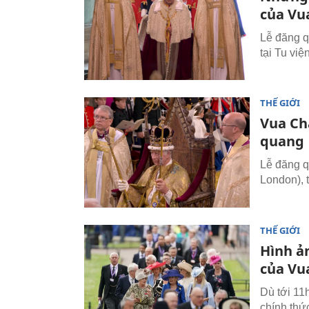
của Vua
Lễ đăng qu
tại Tu vi
THẾ GIỚI
Vua Ch
quang
Lễ đăng qu
London), 
THẾ GIỚI
Hình ả
của Vua
Dù tới 11
chính thứ