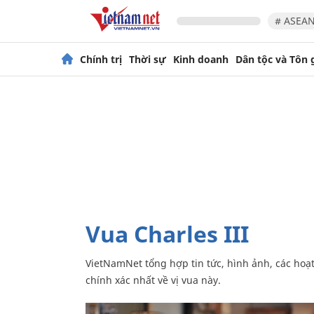
# ASEAN
Chính trị
Thời sự
Kinh doanh
Dân tộc và Tôn 
Vua Charles III
VietNamNet tổng hợp tin tức, hình ảnh, các hoạt động của vua nước Anh Charles III, giúp độc giả có góc nhìn
chính xác nhất về vị vua này.