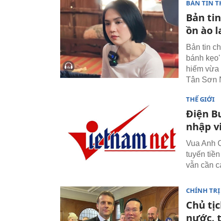
BẢN TIN T
Bản tin
ồn ào l
Bản tin ch
bánh kẹo
hiếm vừa 
Tân Sơn N
THẾ GIỚI
Điện B
nhập v
Vua Anh Ch
tuyến tiền
vẫn cần ca
CHÍNH TRỊ
Chủ tị
nước, 