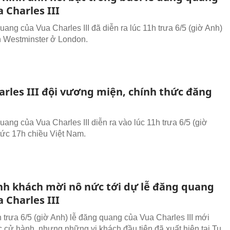
 Charles III
ang của Vua Charles III đã diễn ra lúc 11h trưa 6/5 (giờ Anh)
ện Westminster ở London.
arles III đội vương miện, chính thức đăng
ang của Vua Charles III diễn ra vào lúc 11h trưa 6/5 (giờ
tức 17h chiều Việt Nam.
nh khách mời nô nức tới dự lễ đăng quang
 Charles III
h trưa 6/5 (giờ Anh) lễ đăng quang của Vua Charles III mới
c cử hành, nhưng những vị khách đầu tiên đã xuất hiện tại Tu