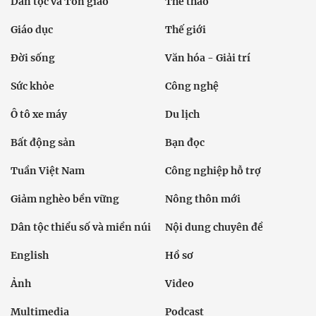
Dân tộc và Tôn giáo
Thể thao
Giáo dục
Thế giới
Đời sống
Văn hóa - Giải trí
Sức khỏe
Công nghệ
Ô tô xe máy
Du lịch
Bất động sản
Bạn đọc
Tuần Việt Nam
Công nghiệp hỗ trợ
Giảm nghèo bền vững
Nông thôn mới
Dân tộc thiểu số và miền núi
Nội dung chuyên đề
English
Hồ sơ
Ảnh
Video
Multimedia
Podcast