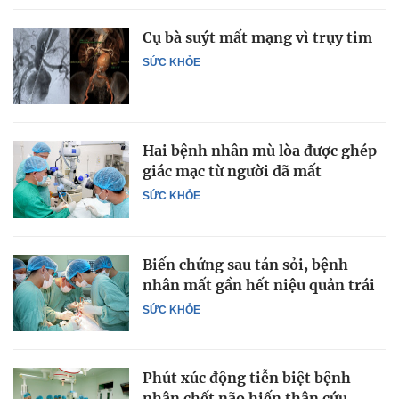
Cụ bà suýt mất mạng vì trụy tim
SỨC KHỎE
Hai bệnh nhân mù lòa được ghép
giác mạc từ người đã mất
SỨC KHỎE
Biến chứng sau tán sỏi, bệnh
nhân mất gần hết niệu quản trái
SỨC KHỎE
Phút xúc động tiễn biệt bệnh
nhân chết não hiến thận cứu