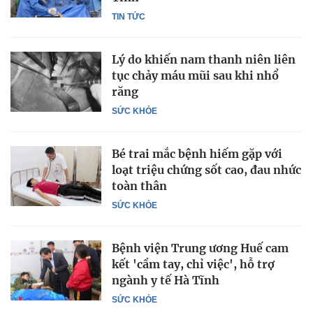
TIN TỨC
Lý do khiến nam thanh niên liên
tục chảy máu mũi sau khi nhổ
răng
SỨC KHỎE
Bé trai mắc bệnh hiếm gặp với
loạt triệu chứng sốt cao, đau nhức
toàn thân
SỨC KHỎE
Bệnh viện Trung ương Huế cam
kết 'cầm tay, chỉ việc', hỗ trợ
ngành y tế Hà Tĩnh
SỨC KHỎE