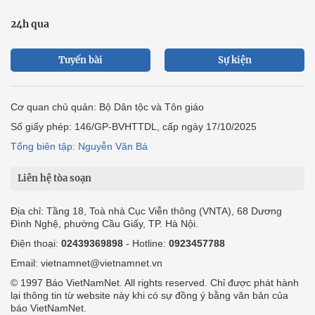
24h qua
Tuyến bài
Sự kiện
Cơ quan chủ quản: Bộ Dân tộc và Tôn giáo
Số giấy phép: 146/GP-BVHTTDL, cấp ngày 17/10/2025
Tổng biên tập: Nguyễn Văn Bá
Liên hệ tòa soạn
Địa chỉ: Tầng 18, Toà nhà Cục Viễn thông (VNTA), 68 Dương
Đình Nghệ, phường Cầu Giấy, TP. Hà Nội.
Điện thoại:
02439369898
- Hotline:
0923457788
Email: vietnamnet@vietnamnet.vn
© 1997 Báo VietNamNet. All rights reserved. Chỉ được phát hành
lại thông tin từ website này khi có sự đồng ý bằng văn bản của
báo VietNamNet.