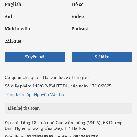
English
Hồ sơ
Ảnh
Video
Multimedia
Podcast
24h qua
Tuyến bài
Sự kiện
Cơ quan chủ quản: Bộ Dân tộc và Tôn giáo
Số giấy phép: 146/GP-BVHTTDL, cấp ngày 17/10/2025
Tổng biên tập: Nguyễn Văn Bá
Liên hệ tòa soạn
Địa chỉ: Tầng 18, Toà nhà Cục Viễn thông (VNTA), 68 Dương
Đình Nghệ, phường Cầu Giấy, TP. Hà Nội.
Điện thoại:
02439369898
- Hotline:
0923457788