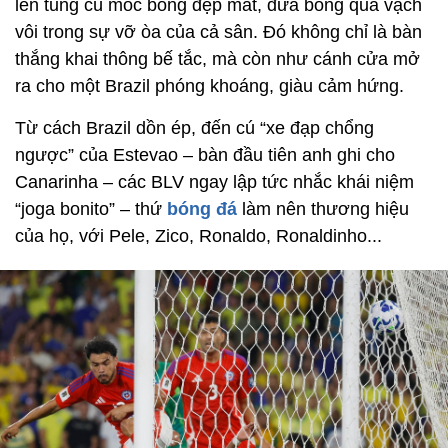
lên tung cú móc bóng đẹp mắt, đưa bóng qua vạch
vôi trong sự vỡ òa của cả sân. Đó không chỉ là bàn
thắng khai thông bế tắc, mà còn như cánh cửa mở
ra cho một Brazil phóng khoáng, giàu cảm hứng.
Từ cách Brazil dồn ép, đến cú “xe đạp chổng
ngược” của Estevao – bàn đầu tiên anh ghi cho
Canarinha – các BLV ngay lập tức nhắc khái niệm
“joga bonito” – thứ
bóng đá
làm nên thương hiệu
của họ, với Pele, Zico, Ronaldo, Ronaldinho...