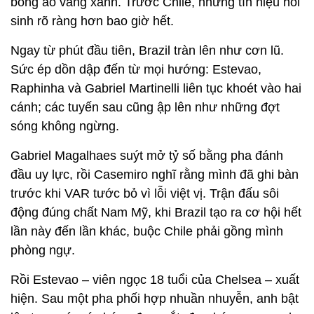
bóng áo vàng xanh. Trước Chile, những tín hiệu hồi
sinh rõ ràng hơn bao giờ hết.
Ngay từ phút đầu tiên, Brazil tràn lên như cơn lũ.
Sức ép dồn dập đến từ mọi hướng: Estevao,
Raphinha và Gabriel Martinelli liên tục khoét vào hai
cánh; các tuyến sau cũng ập lên như những đợt
sóng không ngừng.
Gabriel Magalhaes suýt mở tỷ số bằng pha đánh
đầu uy lực, rồi Casemiro nghĩ rằng mình đã ghi bàn
trước khi VAR tước bỏ vì lỗi việt vị. Trận đấu sôi
động đúng chất Nam Mỹ, khi Brazil tạo ra cơ hội hết
lần này đến lần khác, buộc Chile phải gồng mình
phòng ngự.
Rồi Estevao – viên ngọc 18 tuổi của Chelsea – xuất
hiện. Sau một pha phối hợp nhuần nhuyễn, anh bật