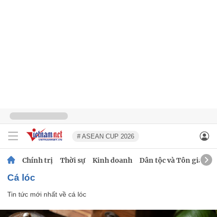
# ASEAN CUP 2026
Chính trị
Thời sự
Kinh doanh
Dân tộc và Tôn giáo
cá lóc
Tin tức mới nhất về
cá lóc