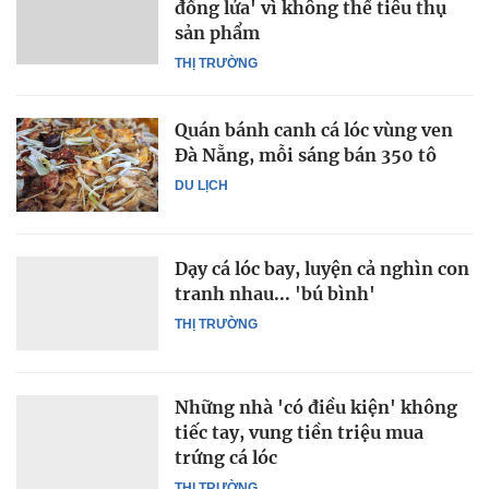
đống lửa' vì không thể tiêu thụ
sản phẩm
THỊ TRƯỜNG
Quán bánh canh cá lóc vùng ven
Đà Nẵng, mỗi sáng bán 350 tô
DU LỊCH
Dạy cá lóc bay, luyện cả nghìn con
tranh nhau... 'bú bình'
THỊ TRƯỜNG
Những nhà 'có điều kiện' không
tiếc tay, vung tiền triệu mua
trứng cá lóc
THỊ TRƯỜNG