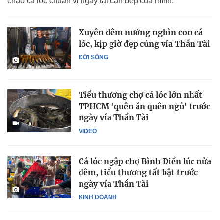
cháo cá lóc chuẩn vị ngay tại căn bếp của mình.
Xuyên đêm nướng nghìn con cá
lóc, kịp giờ đẹp cúng vía Thần Tài
ĐỜI SỐNG
Tiểu thương chợ cá lóc lớn nhất
TPHCM 'quên ăn quên ngủ' trước
ngày vía Thần Tài
VIDEO
Cá lóc ngập chợ Bình Điền lúc nửa
đêm, tiểu thương tất bật trước
ngày vía Thần Tài
KINH DOANH