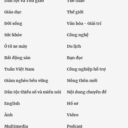
Dân tộc và Tôn giáo
Thể thao
Giáo dục
Thế giới
Đời sống
Văn hóa - Giải trí
Sức khỏe
Công nghệ
Ô tô xe máy
Du lịch
Bất động sản
Bạn đọc
Tuần Việt Nam
Công nghiệp hỗ trợ
Giảm nghèo bền vững
Nông thôn mới
Dân tộc thiểu số và miền núi
Nội dung chuyên đề
English
Hồ sơ
Ảnh
Video
Multimedia
Podcast