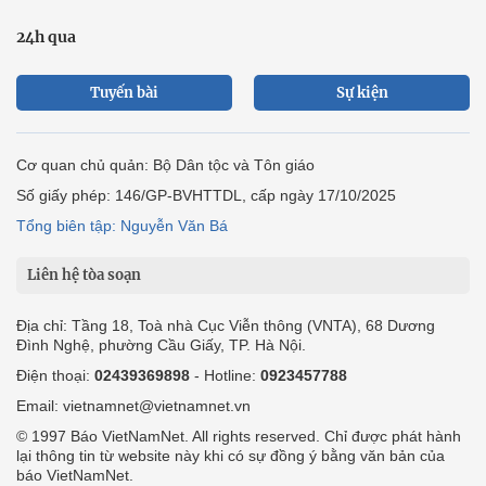
24h qua
Tuyến bài
Sự kiện
Cơ quan chủ quản: Bộ Dân tộc và Tôn giáo
Số giấy phép: 146/GP-BVHTTDL, cấp ngày 17/10/2025
Tổng biên tập: Nguyễn Văn Bá
Liên hệ tòa soạn
Địa chỉ: Tầng 18, Toà nhà Cục Viễn thông (VNTA), 68 Dương
Đình Nghệ, phường Cầu Giấy, TP. Hà Nội.
Điện thoại:
02439369898
- Hotline:
0923457788
Email: vietnamnet@vietnamnet.vn
© 1997 Báo VietNamNet. All rights reserved. Chỉ được phát hành
lại thông tin từ website này khi có sự đồng ý bằng văn bản của
báo VietNamNet.