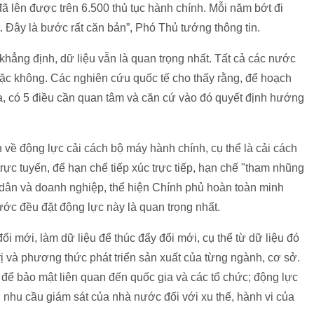
ã lên được trên 6.500 thủ tục hành chính. Mỗi năm bớt đi
. Đây là bước rất căn bản”, Phó Thủ tướng thông tin.
khẳng định, dữ liệu vẫn là quan trọng nhất. Tất cả các nước
oặc không. Các nghiên cứu quốc tế cho thấy rằng, để hoạch
ia, có 5 điều cần quan tâm và căn cứ vào đó quyết định hướng
về động lực cải cách bộ máy hành chính, cụ thể là cải cách
trực tuyến, để hạn chế tiếp xúc trực tiếp, hạn chế "tham nhũng
ời dân và doanh nghiệp, thể hiện Chính phủ hoàn toàn minh
nước đều đặt động lực này là quan trọng nhất.
ổi mới, làm dữ liệu để thúc đẩy đổi mới, cụ thể từ dữ liệu đó
rị và phương thức phát triển sản xuất của từng ngành, cơ sở.
 để bảo mật liên quan đến quốc gia và các tổ chức; động lực
 nhu cầu giám sát của nhà nước đối với xu thế, hành vi của