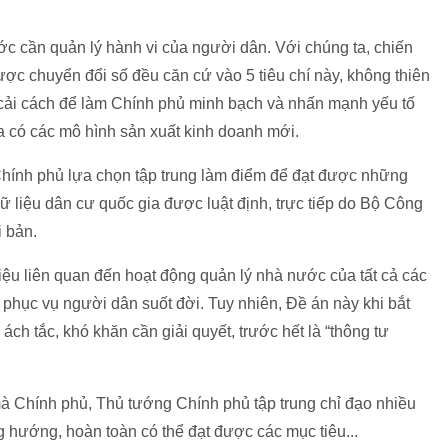
c cần quản lý hành vi của người dân. Với chúng ta, chiến
ược chuyển đổi số đều căn cứ vào 5 tiêu chí này, không thiên
c cải cách để làm Chính phủ minh bạch và nhấn mạnh yếu tố
ta có các mô hình sản xuất kinh doanh mới.
hính phủ lựa chọn tập trung làm điểm để đạt được những
ữ liệu dân cư quốc gia được luật định, trực tiếp do Bộ Công
i bản.
iệu liên quan đến hoạt động quản lý nhà nước của tất cả các
à phục vụ người dân suốt đời. Tuy nhiên, Đề án này khi bắt
ch tắc, khó khăn cần giải quyết, trước hết là “thông tư
à Chính phủ, Thủ tướng Chính phủ tập trung chỉ đạo nhiều
 hướng, hoàn toàn có thể đạt được các mục tiêu...