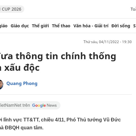
 CUP 2026
Tu
giáo
Giáo dục
Thế giới
Thể thao
Văn hóa - Giải trí
Đời sống
S
thứ sáu, 04/11/2022 - 19:30
ưa thông tin chính thống
n xấu độc
Quang Phong
 với lĩnh vực TT&TT, chiều 4/11, Phó Thủ tướng Vũ Đức
 mà ĐBQH quan tâm.