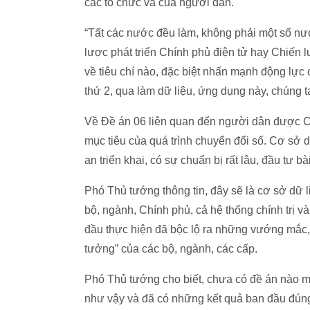
các tổ chức và của người dân.
“Tất các nước đều làm, không phải một số nướ
lược phát triển Chính phủ điện tử hay Chiến l
về tiêu chí nào, đặc biệt nhấn mạnh động lự
thứ 2, qua làm dữ liệu, ứng dụng này, chúng 
Về Đề án 06 liên quan đến người dân được C
mục tiêu của quá trình chuyển đổi số. Cơ sở d
an triển khai, có sự chuẩn bị rất lâu, đầu tư bà
Phó Thủ tướng thông tin, đây sẽ là cơ sở dữ l
bộ, ngành, Chính phủ, cả hệ thống chính trị v
đầu thực hiện đã bộc lộ ra những vướng mắc, á
tưởng” của các bộ, ngành, các cấp.
Phó Thủ tướng cho biết, chưa có đề án nào m
như vậy và đã có những kết quả ban đầu đúng