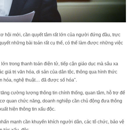
ơ hội mới, cần quyết tâm rất lớn của người đứng đầu, trực
i quyết những bài toán rất cụ thể, có thể làm được những việc
 lớn trong thanh toán điện tử, tiếp cận giáo dục mà sâu xa
giá trị văn hóa, di sản của dân tộc, thông qua hình thức
văn hóa, nghệ thuật… đã được số hóa".
tăng cường lượng thông tin chính thống, quan tâm, hỗ trợ để
h, cơ quan chức năng, doanh nghiệp cần chủ động đưa thông
uất hiện thông tin xấu độc.
nhấn mạnh cần khuyến khích người dân, các tổ chức, bảo vệ
n tức xấu, độc.