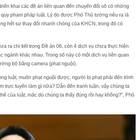
 triển khai các đề án liên quan đến chuyển đổi số có những
 quy phạm pháp luật. Lý do được Phó Thủ tướng nêu ra là
ng hết sự thay đổi nhanh chóng của KHCN, trong đó có
 ra chi tiết trong Đề án 06, còn 4 dịch vụ chưa thực hiện
các ngành khác nhau. Trong số này có một dịch vụ liên quan
ường bộ bằng camera (phạt nguội).
ng luật, muốn phạt nguội được, người bị phạt phải đến trình
àm trực tuyến làm gì nữa? Dẫn đến tranh luận, vậy chúng ta
thể của luật, mặc dù chúng ta thấy đúng rồi hay không?”, Phó