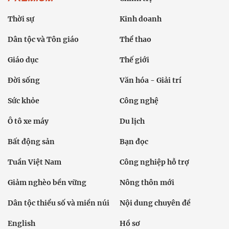
Thời sự
Kinh doanh
Dân tộc và Tôn giáo
Thể thao
Giáo dục
Thế giới
Đời sống
Văn hóa - Giải trí
Sức khỏe
Công nghệ
Ô tô xe máy
Du lịch
Bất động sản
Bạn đọc
Tuần Việt Nam
Công nghiệp hỗ trợ
Giảm nghèo bền vững
Nông thôn mới
Dân tộc thiểu số và miền núi
Nội dung chuyên đề
English
Hồ sơ