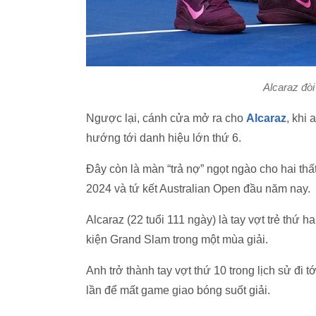
Alcaraz đò
Ngược lại, cánh cửa mở ra cho
Alcaraz
, khi
hướng tới danh hiệu lớn thứ
6
.
Đây còn là màn “trả nợ” ngọt ngào cho hai thấ
2024 và tứ kết
Australian Open
đầu năm nay.
Alcaraz (22 tuổi 111 ngày) là tay vợt trẻ thứ h
kiện Grand Slam trong một mùa giải.
Anh trở thành tay vợt thứ
10
trong lịch sử đi
lần để mất game giao bóng suốt giải.