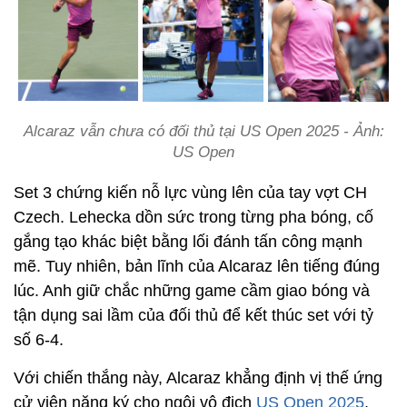
Alcaraz vẫn chưa có đối thủ tại US Open 2025 - Ảnh:
US Open
Set 3 chứng kiến nỗ lực vùng lên của tay vợt CH
Czech. Lehecka dồn sức trong từng pha bóng, cố
gắng tạo khác biệt bằng lối đánh tấn công mạnh
mẽ. Tuy nhiên, bản lĩnh của Alcaraz lên tiếng đúng
lúc. Anh giữ chắc những game cầm giao bóng và
tận dụng sai lầm của đối thủ để kết thúc set với tỷ
số 6-4.
Với chiến thắng này, Alcaraz khẳng định vị thế ứng
cử viên nặng ký cho ngôi vô địch
US Open 2025
.