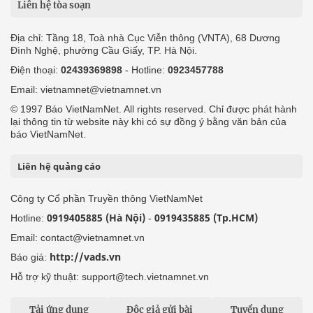
Liên hệ tòa soạn
Địa chỉ: Tầng 18, Toà nhà Cục Viễn thông (VNTA), 68 Dương
Đình Nghệ, phường Cầu Giấy, TP. Hà Nội.
Điện thoại:
02439369898
- Hotline:
0923457788
Email: vietnamnet@vietnamnet.vn
© 1997 Báo VietNamNet. All rights reserved. Chỉ được phát hành
lại thông tin từ website này khi có sự đồng ý bằng văn bản của
báo VietNamNet.
Liên hệ quảng cáo
Công ty Cổ phần Truyền thông VietNamNet
0919405885 (Hà Nội)
0919435885 (Tp.HCM)
Hotline:
-
Email: contact@vietnamnet.vn
http://vads.vn
Báo giá:
Hỗ trợ kỹ thuật: support@tech.vietnamnet.vn
Tải ứng dụng
Độc giả gửi bài
Tuyển dụng