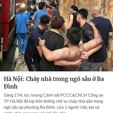
Hà Nội: Cháy nhà trong ngõ sâu ở Ba
Đình
Sáng 17/4, lực lượng Cảnh sát PCCC&CNCH Công an
TP Hà Nội đã kịp thời khống chế vụ cháy nhà dân trong
ngõ sâu tại phường Ba Đình, cứu 1 người mắc kẹt và