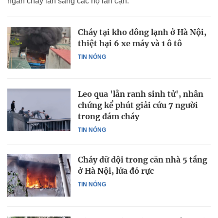
ngăn cháy lan sang các hộ lân cận.
Cháy tại kho đông lạnh ở Hà Nội,
thiệt hại 6 xe máy và 1 ô tô
TIN NÓNG
Leo qua 'lằn ranh sinh tử', nhân
chứng kể phút giải cứu 7 người
trong đám cháy
TIN NÓNG
Cháy dữ dội trong căn nhà 5 tầng
ở Hà Nội, lửa đỏ rực
TIN NÓNG