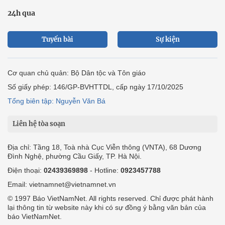
24h qua
Tuyến bài
Sự kiện
Cơ quan chủ quản: Bộ Dân tộc và Tôn giáo
Số giấy phép: 146/GP-BVHTTDL, cấp ngày 17/10/2025
Tổng biên tập: Nguyễn Văn Bá
Liên hệ tòa soạn
Địa chỉ: Tầng 18, Toà nhà Cục Viễn thông (VNTA), 68 Dương
Đình Nghệ, phường Cầu Giấy, TP. Hà Nội.
Điện thoại:
02439369898
- Hotline:
0923457788
Email: vietnamnet@vietnamnet.vn
© 1997 Báo VietNamNet. All rights reserved. Chỉ được phát hành
lại thông tin từ website này khi có sự đồng ý bằng văn bản của
báo VietNamNet.