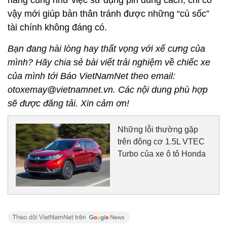
hãng cũng như việc sử dụng pin đúng cách, chỉ có
vậy mới giúp bản thân tránh được những “cú sốc”
tài chính không đáng có.
Bạn đang hài lòng hay thất vọng với xế cưng của
mình? Hãy chia sẻ bài viết trải nghiệm về chiếc xe
của mình tới Báo VietNamNet theo email:
otoxemay@vietnamnet.vn. Các nội dung phù hợp
sẽ được đăng tải. Xin cảm ơn!
Những lỗi thường gặp
trên động cơ 1.5L VTEC
Turbo của xe ô tô Honda