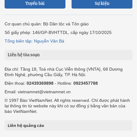
Tuyến bài
Sự kiện
Cơ quan chủ quản: Bộ Dân tộc và Tôn giáo
Số giấy phép: 146/GP-BVHTTDL, cấp ngày 17/10/2025
Tổng biên tập: Nguyễn Văn Bá
Liên hệ tòa soạn
Địa chỉ: Tầng 18, Toà nhà Cục Viễn thông (VNTA), 68 Dương
Đình Nghệ, phường Cầu Giấy, TP. Hà Nội.
Điện thoại:
02439369898
- Hotline:
0923457788
Email: vietnamnet@vietnamnet.vn
© 1997 Báo VietNamNet. All rights reserved. Chỉ được phát hành
lại thông tin từ website này khi có sự đồng ý bằng văn bản của
báo VietNamNet.
Liên hệ quảng cáo