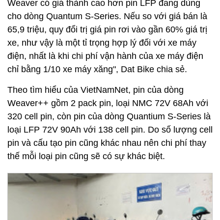
Weaver có giá thành cao hơn pin LFP đang dùng
cho dòng Quantum S-Series. Nếu so với giá bán là
65,9 triệu, quy đổi trị giá pin rơi vào gần 60% giá trị
xe, như vậy là một tỉ trọng hợp lý đối với xe máy
điện, nhất là khi chi phí vận hành của xe máy điện
chỉ bằng 1/10 xe máy xăng", Dat Bike chia sẻ.
Theo tìm hiểu của VietNamNet, pin của dòng
Weaver++ gồm 2 pack pin, loại NMC 72V 68Ah với
320 cell pin, còn pin của dòng Quantium S-Series là
loại LFP 72V 90Ah với 138 cell pin. Do số lượng cell
pin và cấu tạo pin cũng khác nhau nên chi phí thay
thế mỗi loại pin cũng sẽ có sự khác biệt.