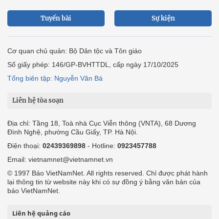
Tuyến bài
Sự kiện
Cơ quan chủ quản: Bộ Dân tộc và Tôn giáo
Số giấy phép: 146/GP-BVHTTDL, cấp ngày 17/10/2025
Tổng biên tập: Nguyễn Văn Bá
Liên hệ tòa soạn
Địa chỉ: Tầng 18, Toà nhà Cục Viễn thông (VNTA), 68 Dương
Đình Nghệ, phường Cầu Giấy, TP. Hà Nội.
Điện thoại:
02439369898
- Hotline:
0923457788
Email: vietnamnet@vietnamnet.vn
© 1997 Báo VietNamNet. All rights reserved. Chỉ được phát hành
lại thông tin từ website này khi có sự đồng ý bằng văn bản của
báo VietNamNet.
Liên hệ quảng cáo