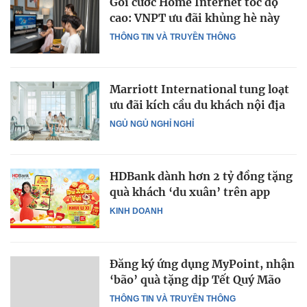
Gói cước Home Internet tốc độ
cao: VNPT ưu đãi khủng hè này
THÔNG TIN VÀ TRUYỀN THÔNG
Marriott International tung loạt
ưu đãi kích cầu du khách nội địa
NGỦ NGỦ NGHỈ NGHỈ
HDBank dành hơn 2 tỷ đồng tặng
quà khách ‘du xuân’ trên app
KINH DOANH
Đăng ký ứng dụng MyPoint, nhận
‘bão’ quà tặng dịp Tết Quý Mão
THÔNG TIN VÀ TRUYỀN THÔNG