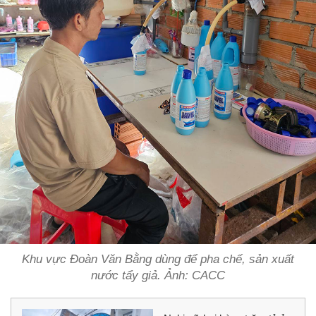
Khu vực Đoàn Văn Bằng dùng để pha chế, sản xuất
nước tẩy giả. Ảnh: CACC