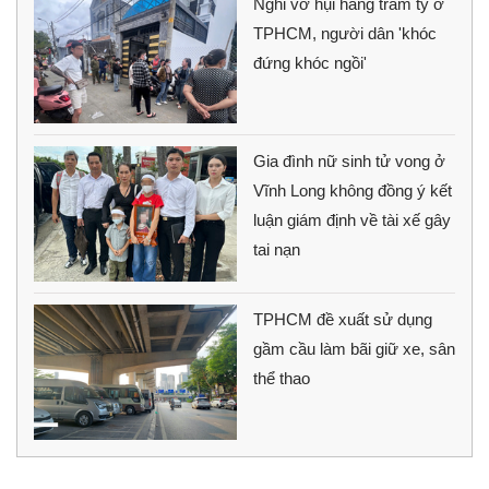
Nghi vỡ hụi hàng trăm tỷ ở
TPHCM, người dân 'khóc
đứng khóc ngồi'
Gia đình nữ sinh tử vong ở
Vĩnh Long không đồng ý kết
luận giám định về tài xế gây
tai nạn
TPHCM đề xuất sử dụng
gầm cầu làm bãi giữ xe, sân
thể thao