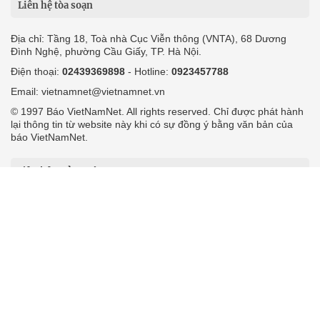
Liên hệ tòa soạn
Địa chỉ: Tầng 18, Toà nhà Cục Viễn thông (VNTA), 68 Dương
Đình Nghệ, phường Cầu Giấy, TP. Hà Nội.
Điện thoại:
02439369898
- Hotline:
0923457788
Email: vietnamnet@vietnamnet.vn
© 1997 Báo VietNamNet. All rights reserved. Chỉ được phát hành
lại thông tin từ website này khi có sự đồng ý bằng văn bản của
báo VietNamNet.
Liên hệ quảng cáo
Công ty Cổ phần Truyền thông VietNamNet
0919405885 (Hà Nội)
0919435885 (Tp.HCM)
Hotline:
-
Email: contact@vietnamnet.vn
http://vads.vn
Báo giá:
Hỗ trợ kỹ thuật: support@tech.vietnamnet.vn
Tải ứng dụng
Độc giả gửi bài
Tuyển dụng