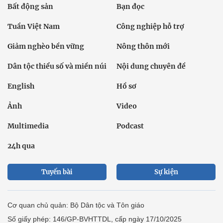
Bất động sản
Bạn đọc
Tuần Việt Nam
Công nghiệp hỗ trợ
Giảm nghèo bền vững
Nông thôn mới
Dân tộc thiểu số và miền núi
Nội dung chuyên đề
English
Hồ sơ
Ảnh
Video
Multimedia
Podcast
24h qua
Tuyến bài
Sự kiện
Cơ quan chủ quản: Bộ Dân tộc và Tôn giáo
Số giấy phép: 146/GP-BVHTTDL, cấp ngày 17/10/2025