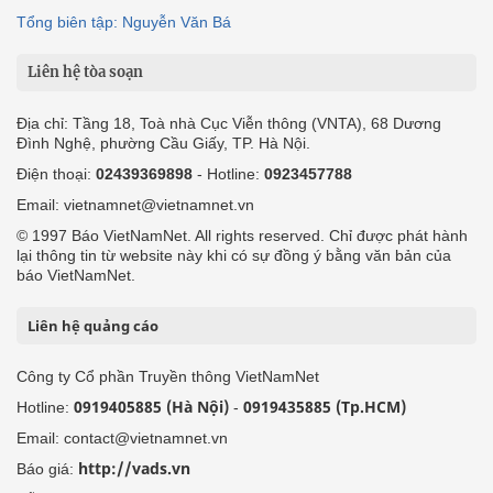
Tổng biên tập: Nguyễn Văn Bá
Liên hệ tòa soạn
Địa chỉ: Tầng 18, Toà nhà Cục Viễn thông (VNTA), 68 Dương
Đình Nghệ, phường Cầu Giấy, TP. Hà Nội.
Điện thoại:
02439369898
- Hotline:
0923457788
Email: vietnamnet@vietnamnet.vn
© 1997 Báo VietNamNet. All rights reserved. Chỉ được phát hành
lại thông tin từ website này khi có sự đồng ý bằng văn bản của
báo VietNamNet.
Liên hệ quảng cáo
Công ty Cổ phần Truyền thông VietNamNet
0919405885 (Hà Nội)
0919435885 (Tp.HCM)
Hotline:
-
Email: contact@vietnamnet.vn
http://vads.vn
Báo giá: