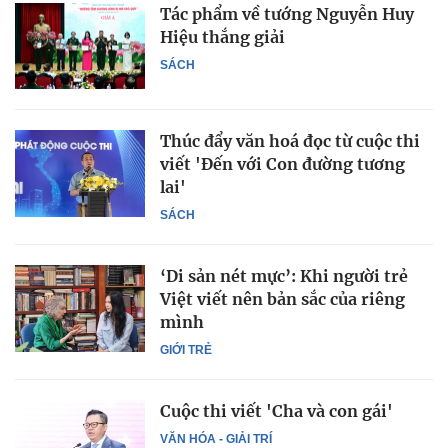
Tác phẩm về tướng Nguyễn Huy
Hiệu thắng giải
SÁCH
Thúc đẩy văn hoá đọc từ cuộc thi
viết 'Đến với Con đường tương
lai'
SÁCH
‘Di sản nét mực’: Khi người trẻ
Việt viết nên bản sắc của riêng
mình
GIỚI TRẺ
Cuộc thi viết 'Cha và con gái'
VĂN HÓA - GIẢI TRÍ