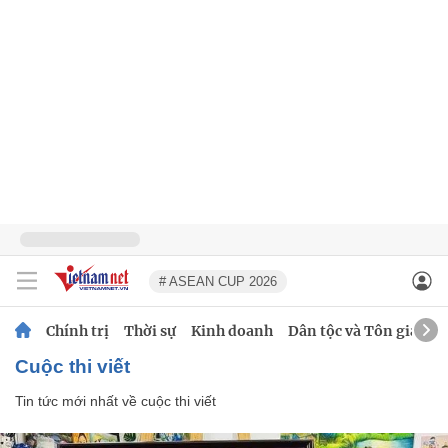
# ASEAN CUP 2026
Chính trị
Thời sự
Kinh doanh
Dân tộc và Tôn giáo
cuộc thi viết
Tin tức mới nhất về
cuộc thi viết