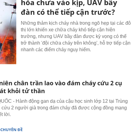
hỏa chưa vào kịp, UAV bầy
đàn có thể tiếp cận trước?
Những thảm kịch cháy nhà trong ngõ hẹp tại các đô
thị lớn khiến xe chữa cháy khó tiếp cận hiện
trường, nhưng UAV bầy đàn được kỳ vọng có thể
trở thành 'đội chữa cháy trên không', hỗ trợ tiếp cận
nhanh các điểm cháy nguy hiểm.
niên chân trần lao vào đám cháy cứu 2 cụ
át khỏi tử thần
C - Hành động gan dạ của cậu học sinh lớp 12 tại Trùng
 cứu 2 người già trong đám cháy đã được cộng đồng mạng
t lời.
 CHUYÊN ĐỀ