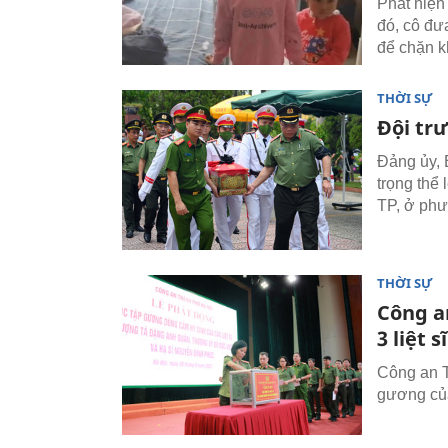
Phát hiện
đó, cô đư
để chặn k
THỜI SỰ
Đội tr
Đảng ủy, 
trọng thể 
TP, ở ph
THỜI SỰ
Công a
3 liệt 
Công an T
gương củ