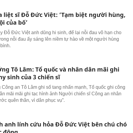
 liệt sĩ Đỗ Đức Việt: ‘Tạm biệt người hùng,
ội của bố’
 Đỗ Đức Việt anh dũng hi sinh, để lại nỗi đau vô hạn cho
 trong nỗi đau ấy sáng lên niềm tự hào về một người hùng
 bình.
ởng Tô Lâm: Tổ quốc và nhân dân mãi ghi
hy sinh của 3 chiến sĩ
 Công an Tô Lâm ghi sổ tang nhấn mạnh, Tổ quốc ghi công
ân mãi mãi ghi tạc hình ảnh Người chiến sĩ Công an nhân
ước quên thân, vì dân phục vụ”.
h anh lính cứu hỏa Đỗ Đức Việt bên chú chó
c động