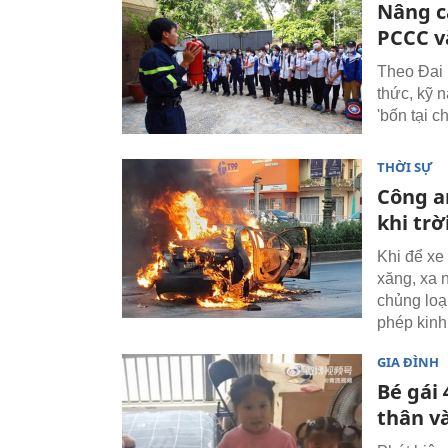
Nâng c
PCCC v
Theo Đai 
thức, kỹ
'bốn tại c
THỜI SỰ
Công a
khi trờ
Khi để xe
xăng, xa 
chủng loạ
phép kinh
GIA ĐÌNH
Bé gái 
thân v