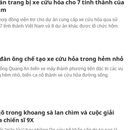
ản trang bị xe cứu hỏa cho 7 tỉnh thành của
am
 hợp đồng viện trợ cho dự án cung cấp xe cứu hỏa qua sử
7 tỉnh thành Việt Nam và 8 dự án khác được tổ chức hôm
đàn ông chế tạo xe cứu hỏa trong hẻm nhỏ
 ông Quang An biến xe máy thành phương tiện đặc trị các vụ
g hẻm nhỏ, biến ca nô thành xe cứu hỏa đường sông.
õ trong khoang sà lan chìm và cuộc giải
 chiến sĩ 9X
ới “giặc lửa” hay những lần cứu hộ khẩn cấp do tai nạn là