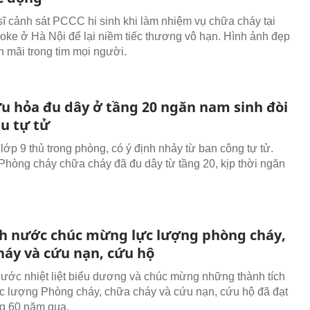
sĩ cảnh sát PCCC hi sinh khi làm nhiệm vụ chữa cháy tại
oke ở Hà Nội để lại niềm tiếc thương vô hạn. Hình ảnh đẹp
h mãi trong tim mọi người.
ứu hỏa đu dây ở tầng 20 ngăn nam sinh đòi
ầu tự tử
lớp 9 thủ trong phòng, có ý định nhảy từ ban công tự tử.
Phòng cháy chữa cháy đã đu dây từ tầng 20, kịp thời ngăn
ch nước chúc mừng lực lượng phòng cháy,
háy và cứu nạn, cứu hộ
nước nhiệt liệt biểu dương và chúc mừng những thành tích
c lượng Phòng cháy, chữa cháy và cứu nạn, cứu hộ đã đạt
g 60 năm qua.