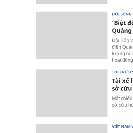
ĐỜI SỐNG
‘Biệt đ
Quảng
Đội Bảo v
điện Quản
lượng nòn
hoạt động
THỊ TRƯỜ
Tài xế
sở cứu
Một chiếc 
sở cứu hỏ
VIỆT NAM 