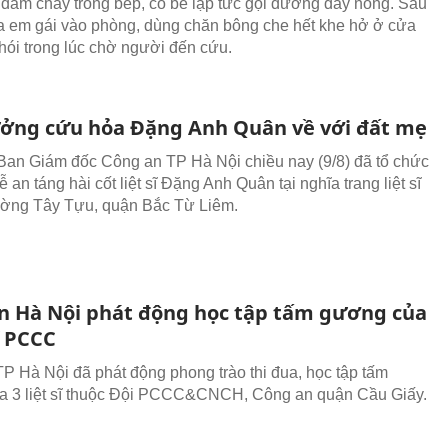
 đám cháy trong bếp, cô bé lập tức gọi đường dây nóng. Sau
a em gái vào phòng, dùng chăn bông che hết khe hở ở cửa
hói trong lúc chờ người đến cứu.
ưởng cứu hỏa Đặng Anh Quân về với đất mẹ
Ban Giám đốc Công an TP Hà Nội chiều nay (9/8) đã tổ chức
lễ an táng hài cốt liệt sĩ Đặng Anh Quân tại nghĩa trang liệt sĩ
ường Tây Tựu, quận Bắc Từ Liêm.
n Hà Nội phát động học tập tấm gương của
sĩ PCCC
P Hà Nội đã phát động phong trào thi đua, học tập tấm
a 3 liệt sĩ thuộc Đội PCCC&CNCH, Công an quận Cầu Giấy.