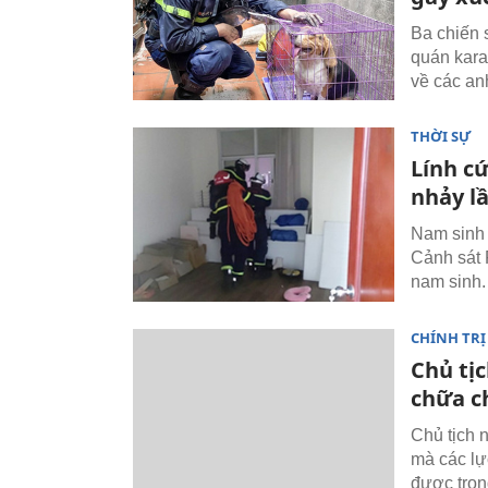
Ba chiến 
quán kara
về các an
THỜI SỰ
Lính c
nhảy l
Nam sinh 
Cảnh sát 
nam sinh.
CHÍNH TRỊ
Chủ tị
chữa c
Chủ tịch 
mà các lự
được tron