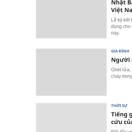
Nhật B
Việt N
Lễ ký kết
dụng cho 
nay.
GIA ĐÌNH
Người 
Ghét lửa,
cháy tron
THỜI SỰ
Tiếng g
cứu của
Đối đầu v