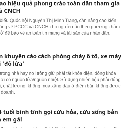
ao hiệu quả phong trào toàn dân tham gia
à CNCH
biểu Quốc hội Nguyễn Thị Minh Trang, cần nâng cao kiến
 năng về PCCC và CNCH cho người dân theo phương châm
hỗ' để bảo vệ an toàn tín mạng và tài sản của nhân dân.
n khuyến cáo cách phòng cháy ô tô, xe máy
i 'đổ lửa'
 trong nhà hay nơi trông giữ phải tắt khóa điện, đóng khóa
nơi có nguồn lửa/nguồn nhiệt. Sử dụng nhiên liệu phải đúng
i, chất lượng, không mua xăng dầu ở điểm bán không được
 doanh.
4 tuổi bình tĩnh gọi cứu hỏa, cứu sống bản
à em gái