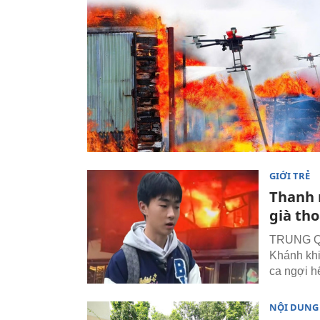
GIỚI TRẺ
Thanh 
già tho
TRUNG QUỐ
Khánh khi
ca ngợi hế
NỘI DUNG