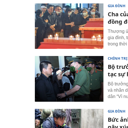
GIA ĐÌNH
Cha của
đồng đ
Thượng úy
gia đình,
trong thời
CHÍNH TRỊ
Bộ trư
tạc sự 
Bộ trưởng
và nhân d
dân “Vì n
GIA ĐÌNH
Bức ản
gây xú