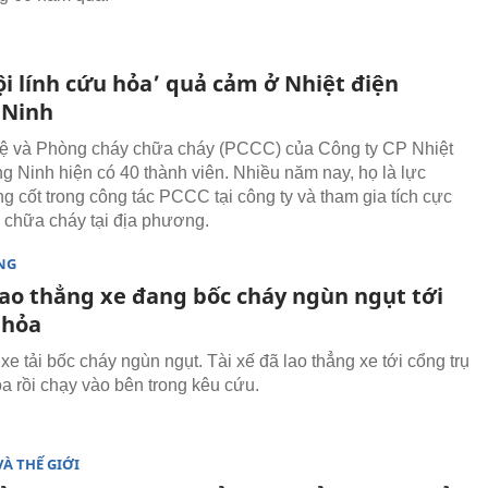
ội lính cứu hỏa’ quả cảm ở Nhiệt điện
 Ninh
ệ và Phòng cháy chữa cháy (PCCC) của Công ty CP Nhiệt
g Ninh hiện có 40 thành viên. Nhiều năm nay, họ là lực
g cốt trong công tác PCCC tại công ty và tham gia tích cực
 chữa cháy tại địa phương.
NG
 lao thẳng xe đang bốc cháy ngùn ngụt tới
 hỏa
xe tải bốc cháy ngùn ngụt. Tài xế đã lao thẳng xe tới cổng trụ
a rồi chạy vào bên trong kêu cứu.
VÀ THẾ GIỚI