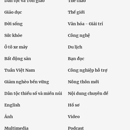
Dân tộc và Tôn giáo
Thể thao
Giáo dục
Thế giới
Đời sống
Văn hóa - Giải trí
Sức khỏe
Công nghệ
Ô tô xe máy
Du lịch
Bất động sản
Bạn đọc
Tuần Việt Nam
Công nghiệp hỗ trợ
Giảm nghèo bền vững
Nông thôn mới
Dân tộc thiểu số và miền núi
Nội dung chuyên đề
English
Hồ sơ
Ảnh
Video
Multimedia
Podcast