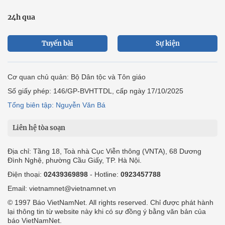
24h qua
Tuyến bài
Sự kiện
Cơ quan chủ quản: Bộ Dân tộc và Tôn giáo
Số giấy phép: 146/GP-BVHTTDL, cấp ngày 17/10/2025
Tổng biên tập: Nguyễn Văn Bá
Liên hệ tòa soạn
Địa chỉ: Tầng 18, Toà nhà Cục Viễn thông (VNTA), 68 Dương
Đình Nghệ, phường Cầu Giấy, TP. Hà Nội.
Điện thoại:
02439369898
- Hotline:
0923457788
Email: vietnamnet@vietnamnet.vn
© 1997 Báo VietNamNet. All rights reserved. Chỉ được phát hành
lại thông tin từ website này khi có sự đồng ý bằng văn bản của
báo VietNamNet.