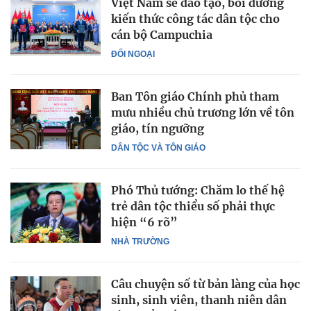
Việt Nam sẽ đào tạo, bồi dưỡng
kiến thức công tác dân tộc cho
cán bộ Campuchia
ĐỐI NGOẠI
Ban Tôn giáo Chính phủ tham
mưu nhiều chủ trương lớn về tôn
giáo, tín ngưỡng
DÂN TỘC VÀ TÔN GIÁO
Phó Thủ tướng: Chăm lo thế hệ
trẻ dân tộc thiểu số phải thực
hiện “6 rõ”
NHÀ TRƯỜNG
Câu chuyện số từ bản làng của học
sinh, sinh viên, thanh niên dân