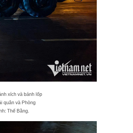
ánh xích và bánh lốp
ải quân và Phòng
nh: Thế Bằng.