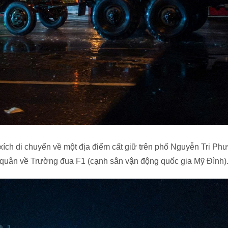
xích di chuyển về một địa điểm cất giữ trên phố Nguyễn Tri Ph
g quân về Trường đua F1 (cạnh sân vận động quốc gia Mỹ Đình)