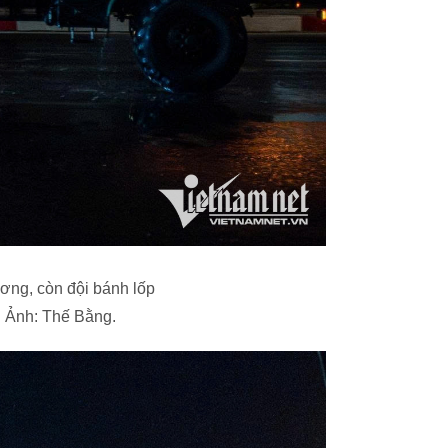
ương, còn đội bánh lốp
. Ảnh: Thế Bằng.