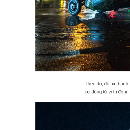
Theo đó, đội xe bánh 
cơ động từ vị trí đón