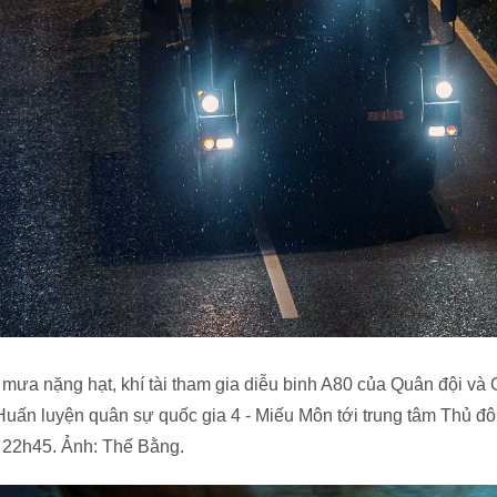
rời mưa nặng hạt, khí tài tham gia diễu binh A80 của Quân đội v
uấn luyện quân sự quốc gia 4 - Miếu Môn tới trung tâm Thủ đô.
c 22h45. Ảnh: Thế Bằng.