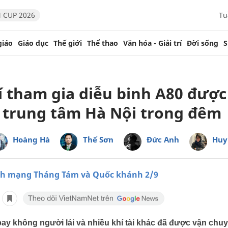
 CUP 2026
Tu
giáo
Giáo dục
Thế giới
Thể thao
Văn hóa - Giải trí
Đời sống
S
í tham gia diễu binh A80 được
 trung tâm Hà Nội trong đêm
Hoàng Hà
Thế Sơn
Đức Anh
Huy
ch mạng Tháng Tám và Quốc khánh 2/9
bay không người lái và nhiều khí tài khác đã được vận chu