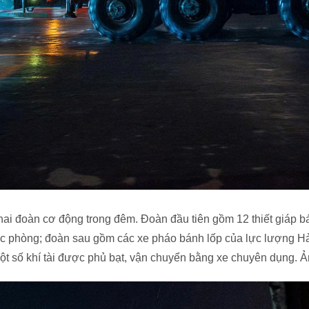
hai đoàn cơ động trong đêm. Đoàn đầu tiên gồm 12 thiết giáp b
c phòng; đoàn sau gồm các xe pháo bánh lốp của lực lượng H
t số khí tài được phủ bạt, vận chuyển bằng xe chuyên dụng. Ả