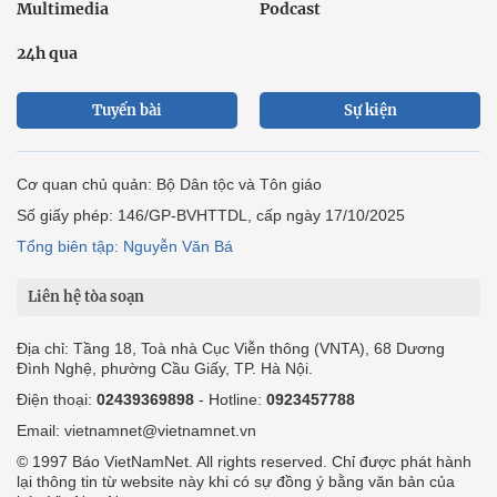
Multimedia
Podcast
24h qua
Tuyến bài
Sự kiện
Cơ quan chủ quản: Bộ Dân tộc và Tôn giáo
Số giấy phép: 146/GP-BVHTTDL, cấp ngày 17/10/2025
Tổng biên tập: Nguyễn Văn Bá
Liên hệ tòa soạn
Địa chỉ: Tầng 18, Toà nhà Cục Viễn thông (VNTA), 68 Dương
Đình Nghệ, phường Cầu Giấy, TP. Hà Nội.
Điện thoại:
02439369898
- Hotline:
0923457788
Email: vietnamnet@vietnamnet.vn
© 1997 Báo VietNamNet. All rights reserved. Chỉ được phát hành
lại thông tin từ website này khi có sự đồng ý bằng văn bản của