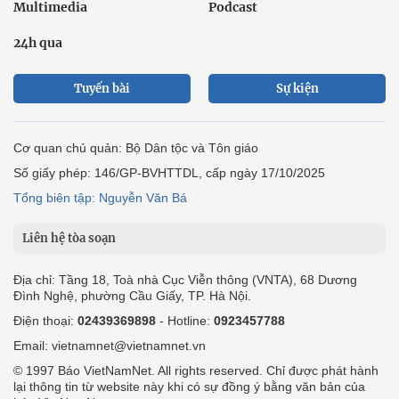
Multimedia
Podcast
24h qua
Tuyến bài
Sự kiện
Cơ quan chủ quản: Bộ Dân tộc và Tôn giáo
Số giấy phép: 146/GP-BVHTTDL, cấp ngày 17/10/2025
Tổng biên tập: Nguyễn Văn Bá
Liên hệ tòa soạn
Địa chỉ: Tầng 18, Toà nhà Cục Viễn thông (VNTA), 68 Dương
Đình Nghệ, phường Cầu Giấy, TP. Hà Nội.
Điện thoại:
02439369898
- Hotline:
0923457788
Email: vietnamnet@vietnamnet.vn
© 1997 Báo VietNamNet. All rights reserved. Chỉ được phát hành
lại thông tin từ website này khi có sự đồng ý bằng văn bản của