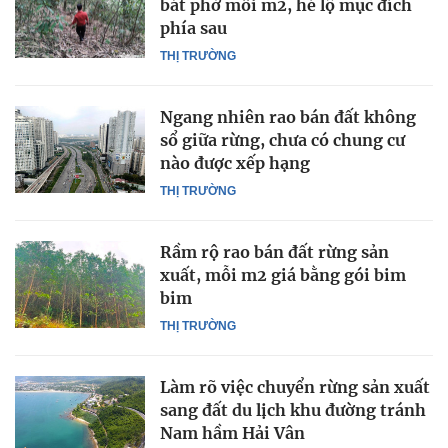
bát phở mỗi m2, hé lộ mục đích
phía sau
THỊ TRƯỜNG
Ngang nhiên rao bán đất không
sổ giữa rừng, chưa có chung cư
nào được xếp hạng
THỊ TRƯỜNG
Rầm rộ rao bán đất rừng sản
xuất, mỗi m2 giá bằng gói bim
bim
THỊ TRƯỜNG
Làm rõ việc chuyển rừng sản xuất
sang đất du lịch khu đường tránh
Nam hầm Hải Vân