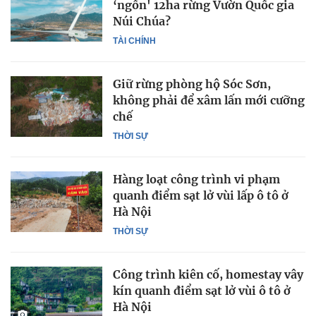
‘ngốn' 12ha rừng Vườn Quốc gia
Núi Chúa?
TÀI CHÍNH
Giữ rừng phòng hộ Sóc Sơn,
không phải để xâm lấn mới cưỡng
chế
THỜI SỰ
Hàng loạt công trình vi phạm
quanh điểm sạt lở vùi lấp ô tô ở
Hà Nội
THỜI SỰ
Công trình kiên cố, homestay vây
kín quanh điểm sạt lở vùi ô tô ở
Hà Nội