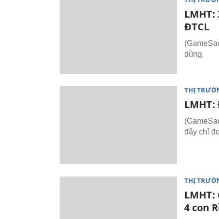
LMHT: 3
ĐTCL
(GameSao
dùng.
THỊ TRƯỜ
LMHT: 
(GameSao.
đây chỉ đơ
THỊ TRƯỜ
LMHT: C
4 con 