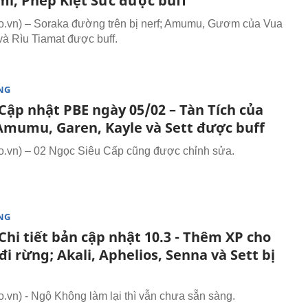
mi, Phép Kiệt Sức được buff
.vn) – Soraka đường trên bị nerf; Amumu, Gươm của Vua
à Rìu Tiamat được buff.
NG
Cập nhật PBE ngày 05/02 – Tàn Tích của
Amumu, Garen, Kayle và Sett được buff
.vn) – 02 Ngọc Siêu Cấp cũng được chỉnh sửa.
NG
hi tiết bản cập nhật 10.3 - Thêm XP cho
i rừng; Akali, Aphelios, Senna và Sett bị
vn) - Ngộ Không làm lại thì vẫn chưa sẵn sàng.