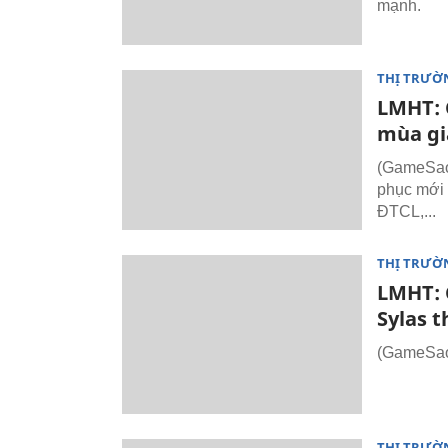
mạnh.
THỊ TRƯỜ
LMHT: C
mùa gi
(GameSao.
phục mới 
ĐTCL,...
THỊ TRƯỜ
LMHT: 
Sylas t
(GameSao.
THỊ TRƯỜ