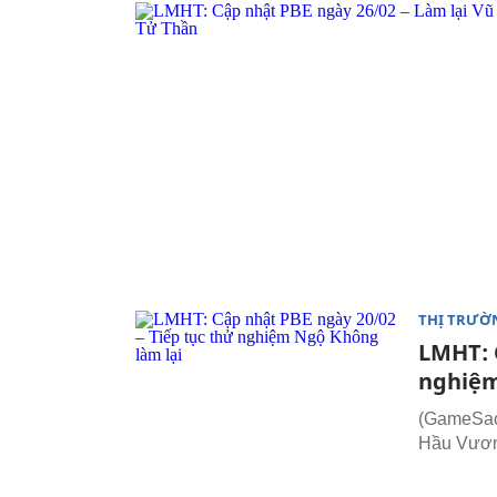
THỊ TRƯỜ
LMHT: 
nghiệm
(GameSao.
Hầu Vươ