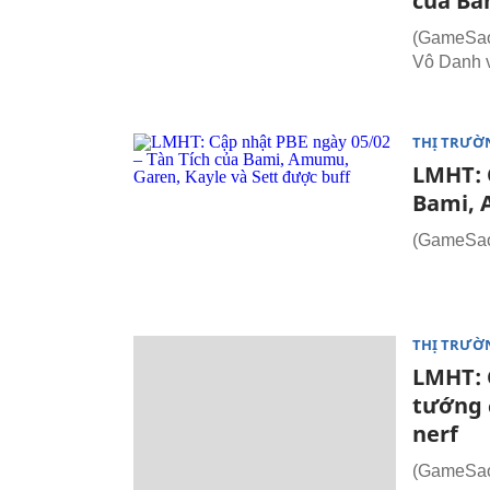
của Ba
(GameSao
Vô Danh v
THỊ TRƯỜ
LMHT: 
Bami, 
(GameSao
THỊ TRƯỜ
LMHT: C
tướng đ
nerf
(GameSao.