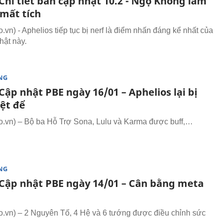
Chi tiết bản cập nhật 10.2 - Ngộ Không làm
 mất tích
vn) - Aphelios tiếp tục bị nerf là điểm nhấn đáng kể nhất của
hật này.
NG
ập nhật PBE ngày 16/01 – Aphelios lại bị
iệt để
vn) – Bộ ba Hỗ Trợ Sona, Lulu và Karma được buff,…
NG
Cập nhật PBE ngày 14/01 – Cân bằng meta
vn) – 2 Nguyên Tố, 4 Hệ và 6 tướng được điều chỉnh sức