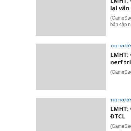
LMHT: 
lại vẫn
(GameSao.
bản cập n
THỊ TRƯỜ
LMHT: C
nerf tr
(GameSao.
THỊ TRƯỜ
LMHT: 
ĐTCL
(GameSao.