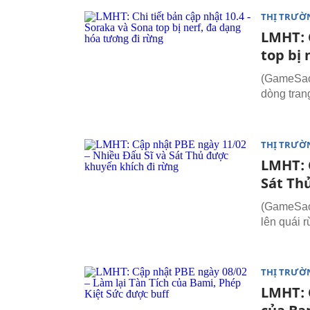
THỊ TRƯỜ
LMHT: C
top bị
(GameSao.
dòng tran
THỊ TRƯỜ
LMHT: 
Sát Th
(GameSao.
lên quái r
THỊ TRƯỜ
LMHT: 