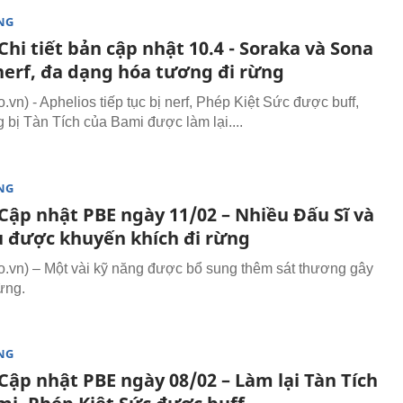
NG
hi tiết bản cập nhật 10.4 - Soraka và Sona
 nerf, đa dạng hóa tương đi rừng
vn) - Aphelios tiếp tục bị nerf, Phép Kiệt Sức được buff,
g bị Tàn Tích của Bami được làm lại....
NG
Cập nhật PBE ngày 11/02 – Nhiều Đấu Sĩ và
ủ được khuyến khích đi rừng
vn) – Một vài kỹ năng được bổ sung thêm sát thương gây
ừng.
NG
Cập nhật PBE ngày 08/02 – Làm lại Tàn Tích