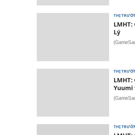
THỊ TRƯỜ
LMHT: 
Lý
(GameSao.
THỊ TRƯỜ
LMHT: C
Yuumi 
(GameSao.
THỊ TRƯỜ