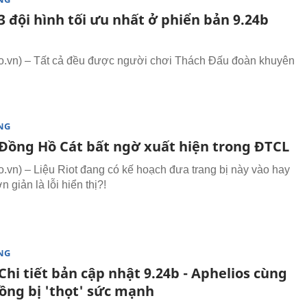
 đội hình tối ưu nhất ở phiển bản 9.24b
.vn) – Tất cả đều được người chơi Thách Đấu đoàn khuyên
NG
Đồng Hồ Cát bất ngờ xuất hiện trong ĐTCL
vn) – Liệu Riot đang có kế hoạch đưa trang bị này vào hay
n giản là lỗi hiển thị?!
NG
hi tiết bản cập nhật 9.24b - Aphelios cùng
Rồng bị 'thọt' sức mạnh