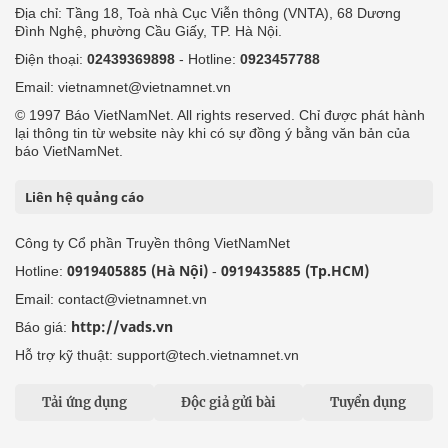
Địa chỉ: Tầng 18, Toà nhà Cục Viễn thông (VNTA), 68 Dương
Đình Nghệ, phường Cầu Giấy, TP. Hà Nội.
Điện thoại:
02439369898
- Hotline:
0923457788
Email: vietnamnet@vietnamnet.vn
© 1997 Báo VietNamNet. All rights reserved. Chỉ được phát hành
lại thông tin từ website này khi có sự đồng ý bằng văn bản của
báo VietNamNet.
Liên hệ quảng cáo
Công ty Cổ phần Truyền thông VietNamNet
0919405885 (Hà Nội)
0919435885 (Tp.HCM)
Hotline:
-
Email: contact@vietnamnet.vn
http://vads.vn
Báo giá:
Hỗ trợ kỹ thuật: support@tech.vietnamnet.vn
Tải ứng dụng
Độc giả gửi bài
Tuyển dụng