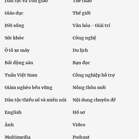
Dân tộc và Tôn giáo
Thể thao
Giáo dục
Thế giới
Đời sống
Văn hóa - Giải trí
Sức khỏe
Công nghệ
Ô tô xe máy
Du lịch
Bất động sản
Bạn đọc
Tuần Việt Nam
Công nghiệp hỗ trợ
Giảm nghèo bền vững
Nông thôn mới
Dân tộc thiểu số và miền núi
Nội dung chuyên đề
English
Hồ sơ
Ảnh
Video
Multimedia
Podcast