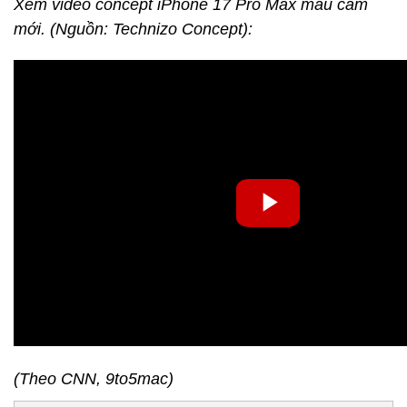
Xem video concept iPhone 17 Pro Max màu cam
mới. (Nguồn: Technizo Concept):
(Theo CNN, 9to5mac)