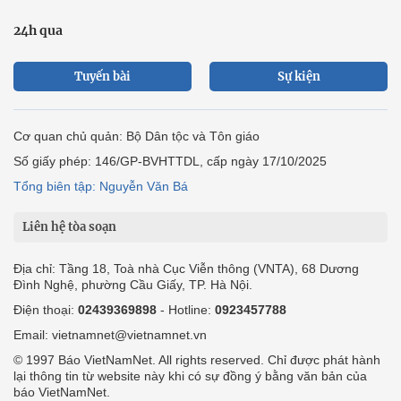
24h qua
Tuyến bài
Sự kiện
Cơ quan chủ quản: Bộ Dân tộc và Tôn giáo
Số giấy phép: 146/GP-BVHTTDL, cấp ngày 17/10/2025
Tổng biên tập: Nguyễn Văn Bá
Liên hệ tòa soạn
Địa chỉ: Tầng 18, Toà nhà Cục Viễn thông (VNTA), 68 Dương
Đình Nghệ, phường Cầu Giấy, TP. Hà Nội.
Điện thoại:
02439369898
- Hotline:
0923457788
Email: vietnamnet@vietnamnet.vn
© 1997 Báo VietNamNet. All rights reserved. Chỉ được phát hành
lại thông tin từ website này khi có sự đồng ý bằng văn bản của
báo VietNamNet.