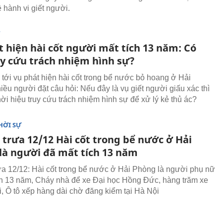
ề hành vi giết người.
T
t hiện hài cốt người mất tích 13 năm: Có
uy cứu trách nhiệm hình sự?
 tới vụ phát hiện hài cốt trong bể nước bỏ hoang ở Hải
iều người đặt câu hỏi: Nếu đây là vụ giết người giấu xác thì
hời hiệu truy cứu trách nhiệm hình sự để xử lý kẻ thủ ác?
HỜI SỰ
 trưa 12/12 Hài cốt trong bể nước ở Hải
là người đã mất tích 13 năm
rưa 12/12: Hài cốt trong bể nước ở Hải Phòng là người phụ nữ
ch 13 năm, Cháy nhà để xe Đại học Hồng Đức, hàng trăm xe
ụi, Ô tô xếp hàng dài chờ đăng kiểm tại Hà Nội