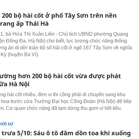
 200 bộ hài cốt ở phố Tây Sơn trên nền
trang ấp Thái Hà
11, bà Hứa Thị Xuân Liên - Chủ tịch UBND phường Quang
ận Đống Đa, Hà Nội) cho biết, lực lượng chức năng thống
ng án di dời toàn bộ số hài cốt ở ngõ 167 Tây Sơn về nghĩa
 Kỳ (huyện Ba Vì).
rường hơn 200 bộ hài cốt vừa được phát
iữa Hà Nội
ng hài cốt nhiều, đơn vị thi công phải di chuyển sang khu
hoa trước cửa Trường Đại học Công Đoàn (Hà Nội) để tiếp
om. Cơ quan chức năng đã tạm dừng thu gom vì hết tiểu.
HỜI SỰ
 trưa 5/10: Sáu ô tô đâm dồn toa khi xuống