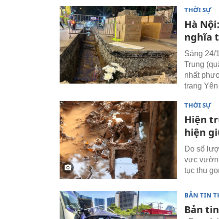
THỜI SỰ
Hà Nội:
nghĩa 
Sáng 24/
Trung (qu
nhất phươ
trang Yên
THỜI SỰ
Hiện t
hiện g
Do số lượ
vực vườn 
tục thu g
BẢN TIN T
Bản tin