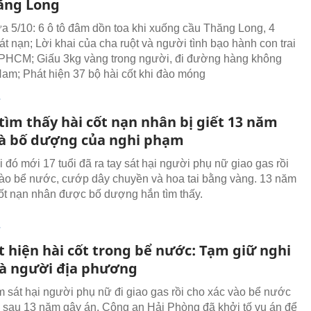
ăng Long
rưa 5/10: 6 ô tô đâm dồn toa khi xuống cầu Thăng Long, 4
t nạn; Lời khai của cha ruột và người tình bạo hành con trai
TPHCM; Giấu 3kg vàng trong người, đi đường hàng không
Nam; Phát hiện 37 bộ hài cốt khi đào móng
T
tìm thấy hài cốt nạn nhân bị giết 13 năm
là bố dượng của nghi phạm
 đó mới 17 tuổi đã ra tay sát hại người phụ nữ giao gas rồi
vào bể nước, cướp dây chuyền và hoa tai bằng vàng. 13 năm
cốt nạn nhân được bố dượng hắn tìm thấy.
T
t hiện hài cốt trong bể nước: Tạm giữ nghi
à người địa phương
 sát hại người phụ nữ đi giao gas rồi cho xác vào bể nước
ữ sau 13 năm gây án. Công an Hải Phòng đã khởi tố vụ án để