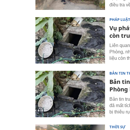
điều tra v
PHÁP LUẬ
Vụ phá
còn tr
Liên quan
Phòng, nh
liệu còn t
BẢN TIN T
Bản tin
Phòng 
Bản tin t
đã mất tí
bị thiêu r
THỜI SỰ