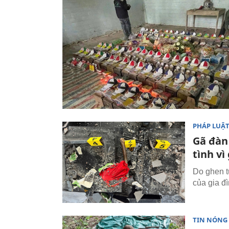
PHÁP LUẬ
Gã đàn
tình v
Do ghen t
của gia đì
TIN NÓNG