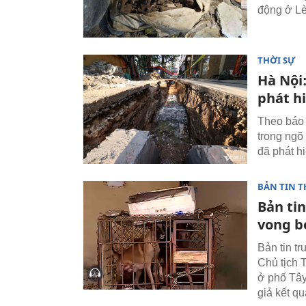
động ở Lè
THỜI SỰ
Hà Nội
phát h
Theo báo 
trong ngõ
đã phát hi
BẢN TIN T
Bản tin
vong bé
Bản tin tr
Chủ tịch 
ở phố Tây
giả kết qu