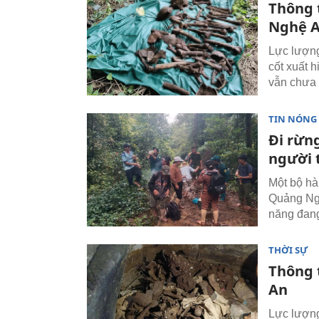
Thông t
Nghệ 
Lực lượng
cốt xuất 
vẫn chưa 
TIN NÓNG
Đi rừng
người t
Một bộ hà
Quảng Ngã
năng đang
THỜI SỰ
Thông 
An
Lực lượng