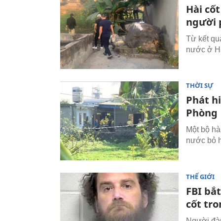
Hài cốt
người 
Từ kết qu
nước ở Hả
THỜI SỰ
Phát h
Phòng
Một bộ hà
nước bỏ h
THẾ GIỚI
FBI bắt
cốt tr
Người đàn