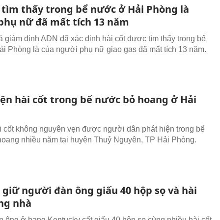
 tìm thấy trong bể nước ở Hải Phòng là
phụ nữ đã mất tích 13 năm
ả giám định ADN đã xác định hài cốt được tìm thấy trong bể
i Phòng là của người phụ nữ giao gas đã mất tích 13 năm.
iện hài cốt trong bể nước bỏ hoang ở Hải
i cốt không nguyên vẹn được người dân phát hiện trong bể
oang nhiều năm tại huyện Thuỷ Nguyên, TP Hải Phòng.
 giữ người đàn ông giấu 40 hộp sọ và hài
ong nhà
 ông ở bang Kentucky cất giấu 40 hộp sọ cùng nhiều hài cốt