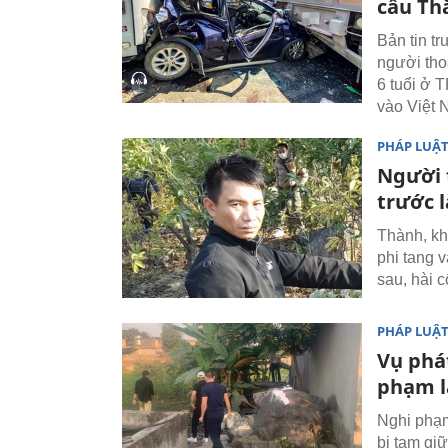
cầu Th
Bản tin t
người thoá
6 tuổi ở 
vào Việt 
PHÁP LUẬ
Người 
trước 
Thành, khi
phi tang 
sau, hài 
PHÁP LUẬ
Vụ phá
phạm l
Nghi phạm
bị tạm gi