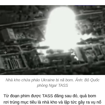
Nhà kho chứa pháo Ukraine bị nã bom. Ảnh: Bộ Quốc
phòng Nga/ TASS
Từ đoạn phim được TASS đăng sau đó, quả bom
rơi trúng mục tiêu là nhà kho và lập tức gây ra vụ nổ