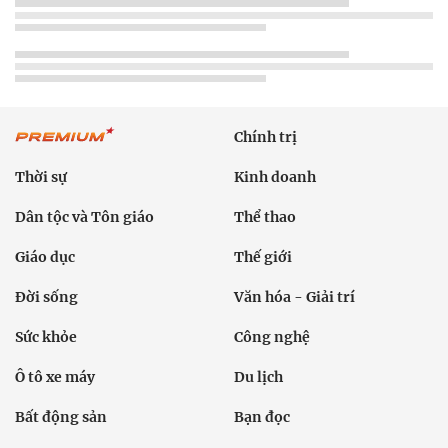
Chính trị
Thời sự
Kinh doanh
Dân tộc và Tôn giáo
Thể thao
Giáo dục
Thế giới
Đời sống
Văn hóa - Giải trí
Sức khỏe
Công nghệ
Ô tô xe máy
Du lịch
Bất động sản
Bạn đọc