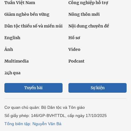
Tuần Việt Nam
Công nghiệp hỗ trợ
Giảm nghèo bền vững
Nông thôn mới
Dân tộc thiểu số và miền núi
Nội dung chuyên đề
English
Hồ sơ
Ảnh
Video
Multimedia
Podcast
24h qua
Tuyến bài
Sự kiện
Cơ quan chủ quản: Bộ Dân tộc và Tôn giáo
Số giấy phép: 146/GP-BVHTTDL, cấp ngày 17/10/2025
Tổng biên tập: Nguyễn Văn Bá