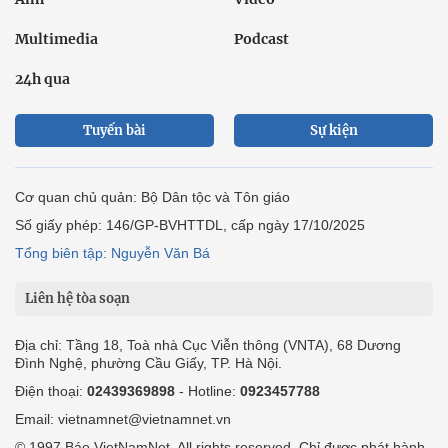
Multimedia
Podcast
24h qua
Tuyến bài
Sự kiện
Cơ quan chủ quản: Bộ Dân tộc và Tôn giáo
Số giấy phép: 146/GP-BVHTTDL, cấp ngày 17/10/2025
Tổng biên tập: Nguyễn Văn Bá
Liên hệ tòa soạn
Địa chỉ: Tầng 18, Toà nhà Cục Viễn thông (VNTA), 68 Dương
Đình Nghệ, phường Cầu Giấy, TP. Hà Nội.
Điện thoại:
02439369898
- Hotline:
0923457788
Email: vietnamnet@vietnamnet.vn
© 1997 Báo VietNamNet. All rights reserved. Chỉ được phát hành