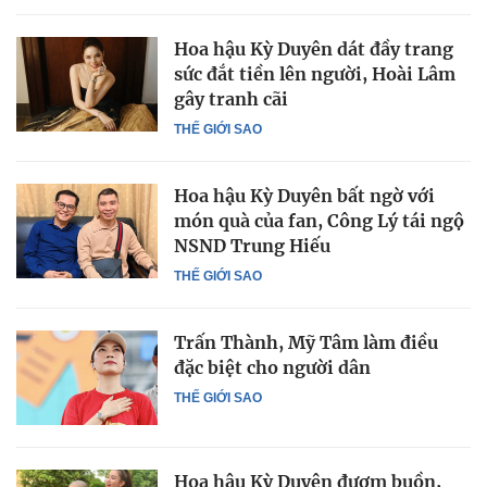
Hoa hậu Kỳ Duyên dát đầy trang
sức đắt tiền lên người, Hoài Lâm
gây tranh cãi
THẾ GIỚI SAO
Hoa hậu Kỳ Duyên bất ngờ với
món quà của fan, Công Lý tái ngộ
NSND Trung Hiếu
THẾ GIỚI SAO
Trấn Thành, Mỹ Tâm làm điều
đặc biệt cho người dân
THẾ GIỚI SAO
Hoa hậu Kỳ Duyên đượm buồn,