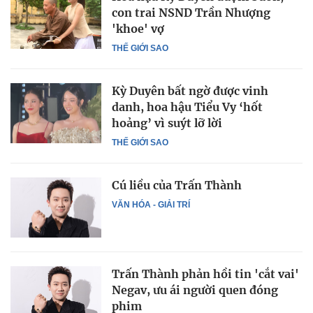
con trai NSND Trần Nhượng
'khoe' vợ
THẾ GIỚI SAO
Kỳ Duyên bất ngờ được vinh
danh, hoa hậu Tiểu Vy ‘hốt
hoảng’ vì suýt lỡ lời
THẾ GIỚI SAO
Cú liều của Trấn Thành
VĂN HÓA - GIẢI TRÍ
Trấn Thành phản hồi tin 'cắt vai'
Negav, ưu ái người quen đóng
phim