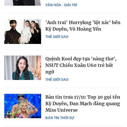
VĂN HÓA - GIẢI TRÍ
'Anh trai' Hurrykng 'lột xác' bên
Kỳ Duyên, Võ Hoàng Yến
THẾ GIỚI SAO
Quỳnh Kool đẹp tựa 'nàng thơ',
NSƯT Chiều Xuân U60 trẻ bất
ngờ
THẾ GIỚI SAO
Bản tin trưa 17/11: Top 30 gọi tên
Kỳ Duyên, Đan Mạch đăng quang
Miss Universe
BẢN TIN THỜI SỰ