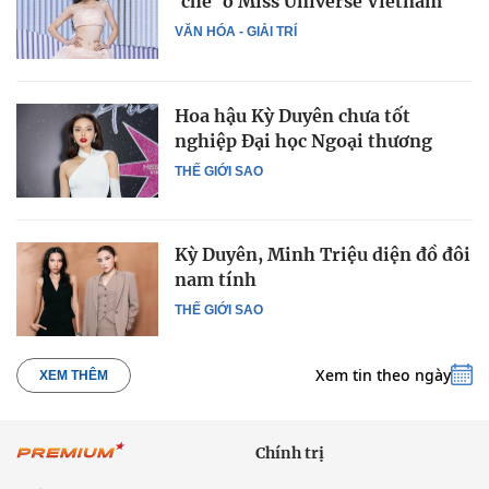
'chê' ở Miss Universe Vietnam
VĂN HÓA - GIẢI TRÍ
Hoa hậu Kỳ Duyên chưa tốt
nghiệp Đại học Ngoại thương
THẾ GIỚI SAO
Kỳ Duyên, Minh Triệu diện đồ đôi
nam tính
THẾ GIỚI SAO
Xem tin theo ngày
XEM THÊM
Chính trị