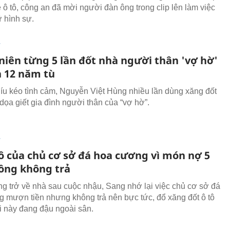
e ô tô, công an đã mời người đàn ông trong clip lên làm việc
ữ hình sự.
T
niên từng 5 lần đốt nhà người thân 'vợ hờ'
n 12 năm tù
íu kéo tình cảm, Nguyễn Việt Hùng nhiều lần dùng xăng đốt
dọa giết gia đình người thân của “vợ hờ”.
T
tô của chủ cơ sở đá hoa cương vì món nợ 5
đồng không trả
g trở về nhà sau cuộc nhậu, Sang nhớ lại việc chủ cơ sở đá
 mượn tiền nhưng không trả nên bực tức, đổ xăng đốt ô tô
 này đang đậu ngoài sân.