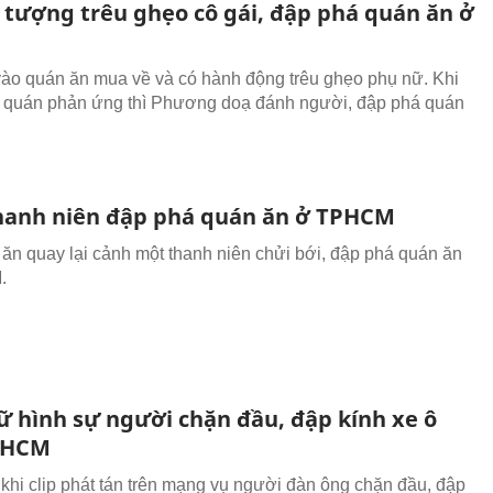
i tượng trêu ghẹo cô gái, đập phá quán ăn ở
M
o quán ăn mua về và có hành động trêu ghẹo phụ nữ. Khi
 quán phản ứng thì Phương doạ đánh người, đập phá quán
anh niên đập phá quán ăn ở TPHCM
 ăn quay lại cảnh một thanh niên chửi bới, đập phá quán ăn
.
ữ hình sự người chặn đầu, đập kính xe ô
PHCM
khi clip phát tán trên mạng vụ người đàn ông chặn đầu, đập