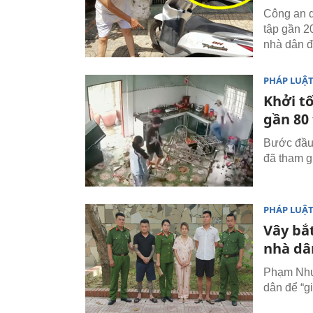
Công an 
tập gần 2
nhà dân đ
PHÁP LUẬ
Khởi t
gần 80 
Bước đầu 
đã tham g
PHÁP LUẬ
Vây bắ
nhà dâ
Phạm Như
dân để “g