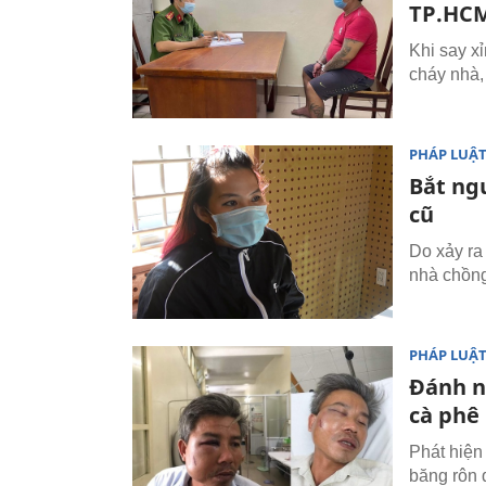
TP.HC
Khi say x
cháy nhà,
PHÁP LUẬ
Bắt ng
cũ
Do xảy ra
nhà chồng
PHÁP LUẬ
Đánh n
cà phê 
Phát hiện
băng rôn 