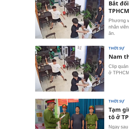
Bắt đố
TPHC
Phương và
nhân viên
ăn.
THỜI SỰ
Nam th
Clip quán
ở TPHCM
THỜI SỰ
Tạm gi
tô ở T
Ngay sau 