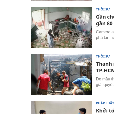
THỜI SỰ
Gần ch
gần 80 
Camera an
phá tan h
THỜI SỰ
Thanh 
TP.HC
Do mâu th
giải quyết
PHÁP LUẬ
Khởi tố