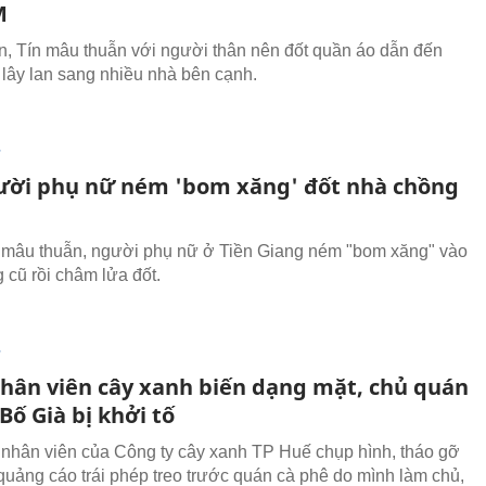
M
ỉn, Tín mâu thuẫn với người thân nên đốt quần áo dẫn đến
 lây lan sang nhiều nhà bên cạnh.
T
ười phụ nữ ném 'bom xăng' đốt nhà chồng
 mâu thuẫn, người phụ nữ ở Tiền Giang ném "bom xăng" vào
 cũ rồi châm lửa đốt.
T
hân viên cây xanh biến dạng mặt, chủ quán
Bố Già bị khởi tố
 nhân viên của Công ty cây xanh TP Huế chụp hình, tháo gỡ
quảng cáo trái phép treo trước quán cà phê do mình làm chủ,