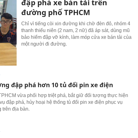
đập phá xe bán tải trên
đường phố TPHCM
Chỉ vì tiếng còi xin đường khi chờ đèn đỏ, nhóm 4
thanh thiếu niên (2 nam, 2 nữ) đã áp sát, dùng mũ
bảo hiểm đập vỡ kính, làm móp cửa xe bán tải của
một người đi đường.
T
ợng đập phá hơn 10 tủ đổi pin xe điện
PHCM vừa phối hợp triệt phá, bắt giữ đối tượng thực hiện
 vụ đập phá, hủy hoại hệ thống tủ đổi pin xe điện phục vụ
 trên địa bàn.
T