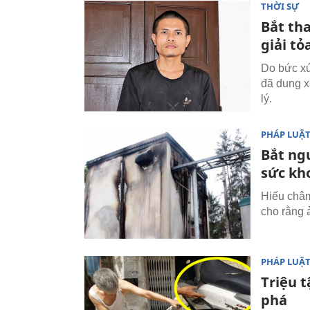
THỜI SỰ
Bắt th
giải tỏ
Do bức xú
đã dung x
lý.
PHÁP LUẬ
Bắt ng
sức kh
Hiếu châm
cho rằng 
PHÁP LUẬ
Triệu 
phá