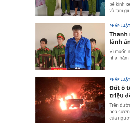
bể kính x
và tạm gi
PHÁP LUẬ
Thanh 
lãnh á
Vì muốn n
nhà, hăm 
PHÁP LUẬ
Đốt ô 
triệu 
Trên đườn
hoa cương
của người