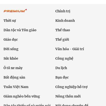
Chính trị
Thời sự
Kinh doanh
Dân tộc và Tôn giáo
Thể thao
Giáo dục
Thế giới
Đời sống
Văn hóa - Giải trí
Sức khỏe
Công nghệ
Ô tô xe máy
Du lịch
Bất động sản
Bạn đọc
Tuần Việt Nam
Công nghiệp hỗ trợ
Giảm nghèo bền vững
Nông thôn mới
Dân tộc thiểu số và miền núi
Nội dung chuyên đề