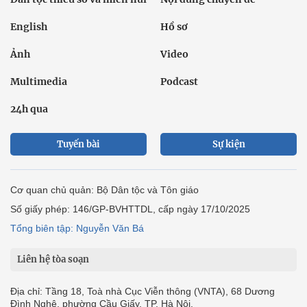
English
Hồ sơ
Ảnh
Video
Multimedia
Podcast
24h qua
Tuyến bài
Sự kiện
Cơ quan chủ quản: Bộ Dân tộc và Tôn giáo
Số giấy phép: 146/GP-BVHTTDL, cấp ngày 17/10/2025
Tổng biên tập: Nguyễn Văn Bá
Liên hệ tòa soạn
Địa chỉ: Tầng 18, Toà nhà Cục Viễn thông (VNTA), 68 Dương
Đình Nghệ, phường Cầu Giấy, TP. Hà Nội.