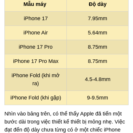
Mẫu máy
Độ dày
iPhone 17
7.95mm
iPhone Air
5.64mm
iPhone 17 Pro
8.75mm
iPhone 17 Pro Max
8.75mm
iPhone Fold (khi mở
4.5-4.8mm
ra)
iPhone Fold (khi gập)
9-9.5mm
Nhìn vào bảng trên, có thể thấy Apple đã tiến một
bước dài trong việc thiết kế thiết bị mỏng nhẹ. Việc
đạt đến độ dày chưa từng có ở một chiếc iPhone