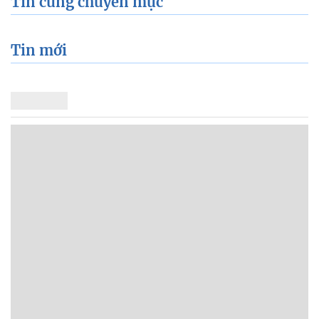
Tin cùng chuyên mục
Tin mới