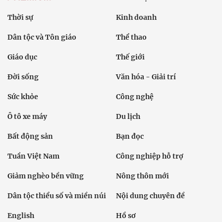
Thời sự
Kinh doanh
Dân tộc và Tôn giáo
Thể thao
Giáo dục
Thế giới
Đời sống
Văn hóa - Giải trí
Sức khỏe
Công nghệ
Ô tô xe máy
Du lịch
Bất động sản
Bạn đọc
Tuần Việt Nam
Công nghiệp hỗ trợ
Giảm nghèo bền vững
Nông thôn mới
Dân tộc thiểu số và miền núi
Nội dung chuyên đề
English
Hồ sơ