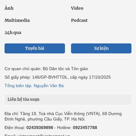
Ảnh
Video
Multimedia
Podcast
24h qua
Tuyến bài
Sự kiện
Cơ quan chủ quản: Bộ Dân tộc và Tôn giáo
Số giấy phép: 146/GP-BVHTTDL, cấp ngày 17/10/2025
Tổng biên tập: Nguyễn Văn Bá
Liên hệ tòa soạn
Địa chỉ: Tầng 18, Toà nhà Cục Viễn thông (VNTA), 68 Dương
Đình Nghệ, phường Cầu Giấy, TP. Hà Nội.
Điện thoại:
02439369898
- Hotline:
0923457788
Email: vietnamnet@vietnamnet.vn