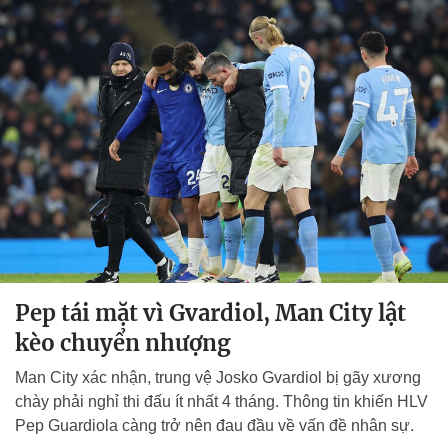
Pep tái mặt vì Gvardiol, Man City lật
kèo chuyển nhượng
Man City xác nhận, trung vệ Josko Gvardiol bị gãy xương
chày phải nghỉ thi đấu ít nhất 4 tháng. Thông tin khiến HLV
Pep Guardiola càng trở nên đau đầu về vấn đề nhân sự.