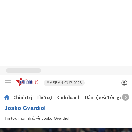
# ASEAN CUP 2026
Chính trị
Thời sự
Kinh doanh
Dân tộc và Tôn giáo
Josko Gvardiol
Tin tức mới nhất về
Josko Gvardiol