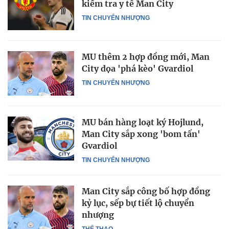
kiểm tra y tế Man City
TIN CHUYỂN NHƯỢNG
MU thêm 2 hợp đồng mới, Man
City dọa 'phá kèo' Gvardiol
TIN CHUYỂN NHƯỢNG
MU bán hàng loạt ký Hojlund,
Man City sắp xong 'bom tấn'
Gvardiol
TIN CHUYỂN NHƯỢNG
Man City sắp công bố hợp đồng
kỷ lục, sếp bự tiết lộ chuyển
nhượng
THỂ THAO