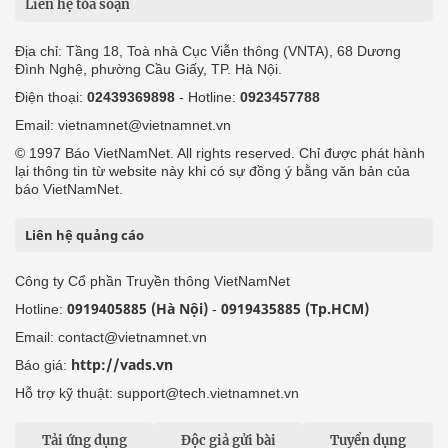
Liên hệ tòa soạn
Địa chỉ: Tầng 18, Toà nhà Cục Viễn thông (VNTA), 68 Dương
Đình Nghệ, phường Cầu Giấy, TP. Hà Nội.
Điện thoại:
02439369898
- Hotline:
0923457788
Email: vietnamnet@vietnamnet.vn
© 1997 Báo VietNamNet. All rights reserved. Chỉ được phát hành
lại thông tin từ website này khi có sự đồng ý bằng văn bản của
báo VietNamNet.
Liên hệ quảng cáo
Công ty Cổ phần Truyền thông VietNamNet
0919405885 (Hà Nội)
0919435885 (Tp.HCM)
Hotline:
-
Email: contact@vietnamnet.vn
http://vads.vn
Báo giá:
Hỗ trợ kỹ thuật: support@tech.vietnamnet.vn
Tải ứng dụng
Độc giả gửi bài
Tuyển dụng