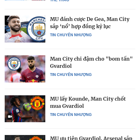
MU đánh cược De Gea, Man City
sắp ‘nổ’ hợp đồng kỷ lục
TIN CHUYỂN NHƯỢNG
Man City chi đậm cho "bom tấn"
Gvardiol
TIN CHUYỂN NHƯỢNG
MU lấy Kounde, Man City chốt
mua Gvardiol
TIN CHUYỂN NHƯỢNG
MU ưu tiên Gvardiol, Arsenal sắp