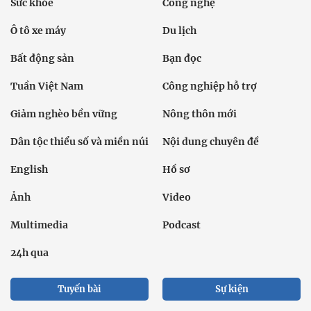
Sức khỏe
Công nghệ
Ô tô xe máy
Du lịch
Bất động sản
Bạn đọc
Tuần Việt Nam
Công nghiệp hỗ trợ
Giảm nghèo bền vững
Nông thôn mới
Dân tộc thiểu số và miền núi
Nội dung chuyên đề
English
Hồ sơ
Ảnh
Video
Multimedia
Podcast
24h qua
Tuyến bài
Sự kiện