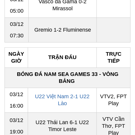
Vasco da Gama 0-2
Mirassol
05:00
03/12
Gremio 1-2 Fluminense
07:30
NGÀY
TRỰC
TRẬN ĐẤU
GIỜ
TIẾP
BÓNG ĐÁ NAM SEA GAMES 33 - VÒNG
BẢNG
03/12
U22 Việt Nam 2-1 U22
VTV2, FPT
Lào
Play
16:00
VTV Cần
03/12
U22 Thái Lan 6-1 U22
Thơ, FPT
Timor Leste
19:00
Play