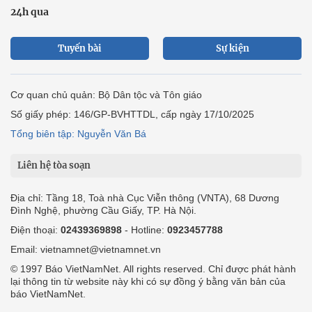
24h qua
Tuyến bài
Sự kiện
Cơ quan chủ quản: Bộ Dân tộc và Tôn giáo
Số giấy phép: 146/GP-BVHTTDL, cấp ngày 17/10/2025
Tổng biên tập: Nguyễn Văn Bá
Liên hệ tòa soạn
Địa chỉ: Tầng 18, Toà nhà Cục Viễn thông (VNTA), 68 Dương
Đình Nghệ, phường Cầu Giấy, TP. Hà Nội.
Điện thoại:
02439369898
- Hotline:
0923457788
Email: vietnamnet@vietnamnet.vn
© 1997 Báo VietNamNet. All rights reserved. Chỉ được phát hành
lại thông tin từ website này khi có sự đồng ý bằng văn bản của
báo VietNamNet.