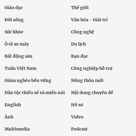
Giáo dục
Thế giới
Đời sống
Văn hóa - Giải trí
Sức khỏe
Công nghệ
Ô tô xe máy
Du lịch
Bất động sản
Bạn đọc
Tuần Việt Nam
Công nghiệp hỗ trợ
Giảm nghèo bền vững
Nông thôn mới
Dân tộc thiểu số và miền núi
Nội dung chuyên đề
English
Hồ sơ
Ảnh
Video
Multimedia
Podcast