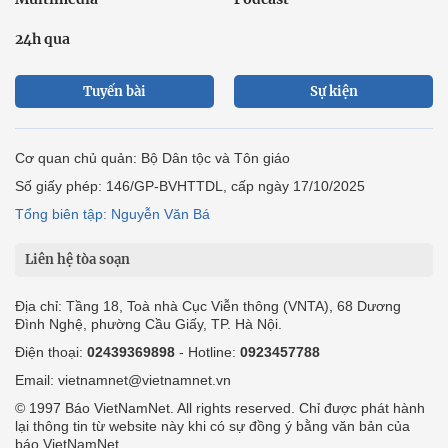
24h qua
Tuyến bài
Sự kiện
Cơ quan chủ quản: Bộ Dân tộc và Tôn giáo
Số giấy phép: 146/GP-BVHTTDL, cấp ngày 17/10/2025
Tổng biên tập: Nguyễn Văn Bá
Liên hệ tòa soạn
Địa chỉ: Tầng 18, Toà nhà Cục Viễn thông (VNTA), 68 Dương
Đình Nghệ, phường Cầu Giấy, TP. Hà Nội.
Điện thoại:
02439369898
- Hotline:
0923457788
Email: vietnamnet@vietnamnet.vn
© 1997 Báo VietNamNet. All rights reserved. Chỉ được phát hành
lại thông tin từ website này khi có sự đồng ý bằng văn bản của
báo VietNamNet.