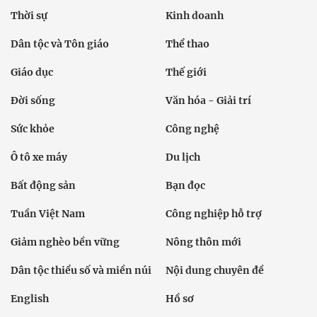
Thời sự
Kinh doanh
Dân tộc và Tôn giáo
Thể thao
Giáo dục
Thế giới
Đời sống
Văn hóa - Giải trí
Sức khỏe
Công nghệ
Ô tô xe máy
Du lịch
Bất động sản
Bạn đọc
Tuần Việt Nam
Công nghiệp hỗ trợ
Giảm nghèo bền vững
Nông thôn mới
Dân tộc thiểu số và miền núi
Nội dung chuyên đề
English
Hồ sơ