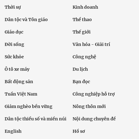
Thời sự
Kinh doanh
Dân tộc và Tôn giáo
Thể thao
Giáo dục
Thế giới
Đời sống
Văn hóa - Giải trí
Sức khỏe
Công nghệ
Ô tô xe máy
Du lịch
Bất động sản
Bạn đọc
Tuần Việt Nam
Công nghiệp hỗ trợ
Giảm nghèo bền vững
Nông thôn mới
Dân tộc thiểu số và miền núi
Nội dung chuyên đề
English
Hồ sơ