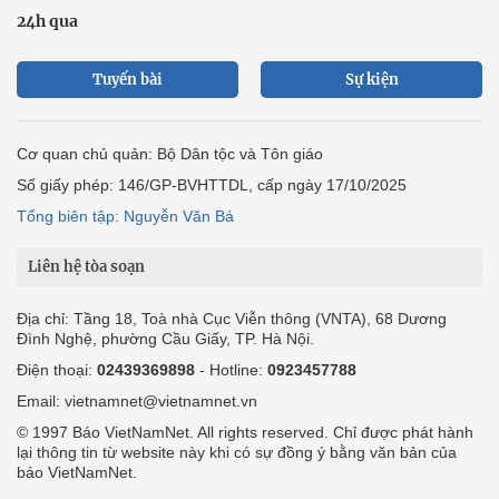
24h qua
Tuyến bài
Sự kiện
Cơ quan chủ quản: Bộ Dân tộc và Tôn giáo
Số giấy phép: 146/GP-BVHTTDL, cấp ngày 17/10/2025
Tổng biên tập: Nguyễn Văn Bá
Liên hệ tòa soạn
Địa chỉ: Tầng 18, Toà nhà Cục Viễn thông (VNTA), 68 Dương
Đình Nghệ, phường Cầu Giấy, TP. Hà Nội.
Điện thoại:
02439369898
- Hotline:
0923457788
Email: vietnamnet@vietnamnet.vn
© 1997 Báo VietNamNet. All rights reserved. Chỉ được phát hành
lại thông tin từ website này khi có sự đồng ý bằng văn bản của
báo VietNamNet.