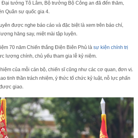
với Đại tướng Tô Lâm, Bộ trưởng Bộ Công an đã đến thăm,
yện Quân sự quốc gia 4.
yên được nghe báo cáo và đặc biệt là xem trên báo chí,
 lượng hăng say, miệt mài tập luyện.
niệm 70 năm Chiến thắng Điện Biên Phủ là
sự kiện chính trị
lực lượng chính, chủ yếu tham gia lễ kỷ niệm.
nhiệm của mỗi cán bộ, chiến sĩ cũng như các cơ quan, đơn vị.
ao tinh thần trách nhiệm, ý thức tổ chức kỷ luật, nỗ lực phấn
 được giao.