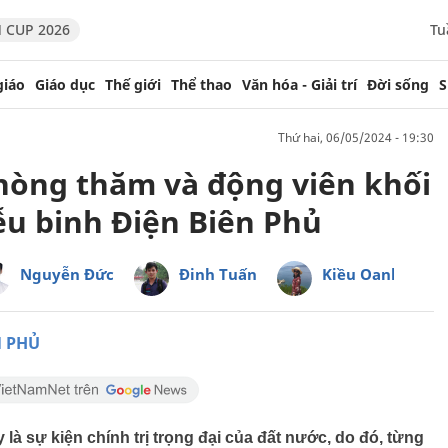
 CUP 2026
Tu
giáo
Giáo dục
Thế giới
Thể thao
Văn hóa - Giải trí
Đời sống
S
thứ hai, 06/05/2024 - 19:30
hòng thăm và động viên khối
ễu binh Điện Biên Phủ
Nguyễn Đức
Đinh Tuấn
Kiều Oanh
N PHỦ
 sự kiện chính trị trọng đại của đất nước, do đó, từng