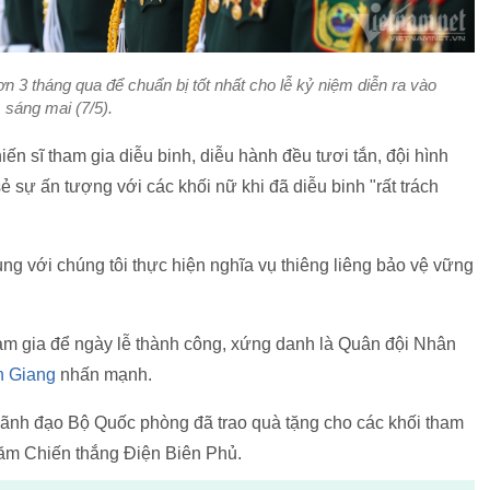
ơn 3 tháng qua để chuẩn bị tốt nhất cho lễ kỷ niệm diễn ra vào
sáng mai (7/5).
iến sĩ tham gia diễu binh, diễu hành đều tươi tắn, đội hình
ẻ sự ấn tượng với các khối nữ khi đã diễu binh "rất trách
cùng với chúng tôi thực hiện nghĩa vụ thiêng liêng bảo vệ vững
ham gia để ngày lễ thành công, xứng danh là Quân đội Nhân
n Giang
nhấn mạnh.
ãnh đạo Bộ Quốc phòng đã trao quà tặng cho các khối tham
 năm Chiến thắng Điện Biên Phủ.