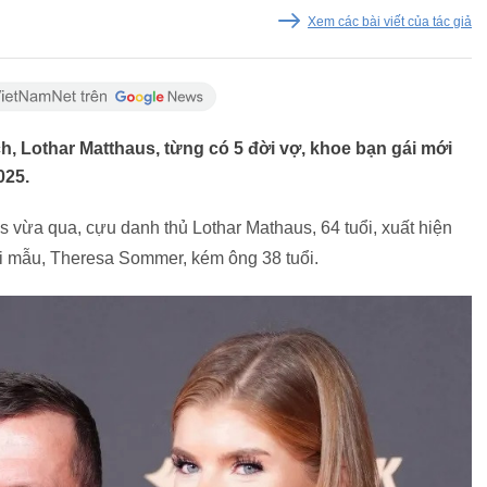
Xem các bài viết của tác giả
, Lothar Matthaus, từng có 5 đời vợ, khoe bạn gái mới
025.
is vừa qua, cựu danh thủ Lothar Mathaus, 64 tuổi, xuất hiện
ời mẫu, Theresa Sommer, kém ông 38 tuổi.