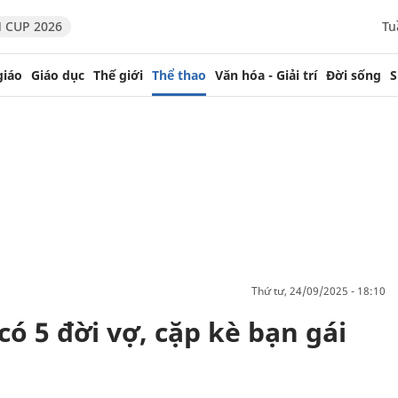
 CUP 2026
Tu
giáo
Giáo dục
Thế giới
Thể thao
Văn hóa - Giải trí
Đời sống
S
thứ tư, 24/09/2025 - 18:10
ó 5 đời vợ, cặp kè bạn gái