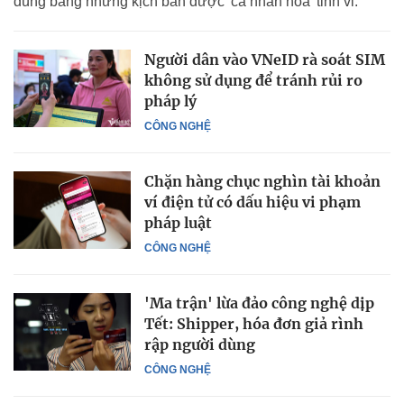
dùng bằng những kịch bản được 'cá nhân hóa' tinh vi.
Người dân vào VNeID rà soát SIM
không sử dụng để tránh rủi ro
pháp lý
CÔNG NGHỆ
Chặn hàng chục nghìn tài khoản
ví điện tử có dấu hiệu vi phạm
pháp luật
CÔNG NGHỆ
'Ma trận' lừa đảo công nghệ dịp
Tết: Shipper, hóa đơn giả rình
rập người dùng
CÔNG NGHỆ