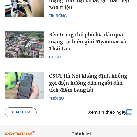
mạng nhờ luật sư lấy lại mất tiếp
200 triệu
TIN NÓNG
Bên trong thủ phủ lừa đảo qua
mạng tại biên giới Myanmar và
Thái Lan
HỒ SƠ
CSGT Hà Nội khẳng định không
gọi điện hướng dẫn người dân
tích điểm bằng lái
THỜI SỰ
Xem tin theo ngày
XEM THÊM
Chính trị