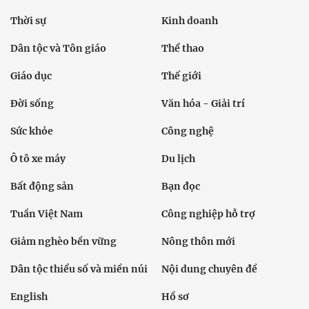
Thời sự
Kinh doanh
Dân tộc và Tôn giáo
Thể thao
Giáo dục
Thế giới
Đời sống
Văn hóa - Giải trí
Sức khỏe
Công nghệ
Ô tô xe máy
Du lịch
Bất động sản
Bạn đọc
Tuần Việt Nam
Công nghiệp hỗ trợ
Giảm nghèo bền vững
Nông thôn mới
Dân tộc thiểu số và miền núi
Nội dung chuyên đề
English
Hồ sơ