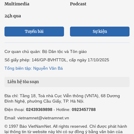
Multimedia
Podcast
24h qua
Tuyến bài
Sự kiện
Cơ quan chủ quản: Bộ Dân tộc và Tôn giáo
Số giấy phép: 146/GP-BVHTTDL, cấp ngày 17/10/2025
Tổng biên tập: Nguyễn Văn Bá
Liên hệ tòa soạn
Địa chỉ: Tầng 18, Toà nhà Cục Viễn thông (VNTA), 68 Dương
Đình Nghệ, phường Cầu Giấy, TP. Hà Nội.
Điện thoại:
02439369898
- Hotline:
0923457788
Email: vietnamnet@vietnamnet.vn
© 1997 Báo VietNamNet. All rights reserved. Chỉ được phát hành
lại thông tin từ website này khi có sự đồng ý bằng văn bản của