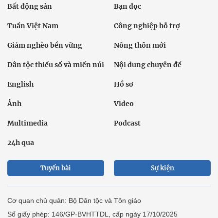
Bất động sản
Bạn đọc
Tuần Việt Nam
Công nghiệp hỗ trợ
Giảm nghèo bền vững
Nông thôn mới
Dân tộc thiểu số và miền núi
Nội dung chuyên đề
English
Hồ sơ
Ảnh
Video
Multimedia
Podcast
24h qua
Tuyến bài
Sự kiện
Cơ quan chủ quản: Bộ Dân tộc và Tôn giáo
Số giấy phép: 146/GP-BVHTTDL, cấp ngày 17/10/2025