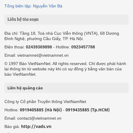
Tổng biên tập: Nguyễn Văn Bá
Liên hệ tòa soạn
Địa chỉ: Tầng 18, Toà nhà Cục Viễn thông (VNTA), 68 Dương
Đình Nghệ, phường Cầu Giấy, TP. Hà Nội.
Điện thoại:
02439369898
- Hotline:
0923457788
Email: vietnamnet@vietnamnet.vn
© 1997 Báo VietNamNet. All rights reserved. Chỉ được phát hành
lại thông tin từ website này khi có sự đồng ý bằng văn bản của
báo VietNamNet.
Liên hệ quảng cáo
Công ty Cổ phần Truyền thông VietNamNet
0919405885 (Hà Nội)
0919435885 (Tp.HCM)
Hotline:
-
Email: contact@vietnamnet.vn
http://vads.vn
Báo giá: