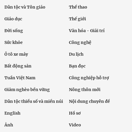
Dân tộc và Tôn giáo
Thể thao
Giáo dục
Thế giới
Đời sống
Văn hóa - Giải trí
Sức khỏe
Công nghệ
Ô tô xe máy
Du lịch
Bất động sản
Bạn đọc
Tuần Việt Nam
Công nghiệp hỗ trợ
Giảm nghèo bền vững
Nông thôn mới
Dân tộc thiểu số và miền núi
Nội dung chuyên đề
English
Hồ sơ
Ảnh
Video