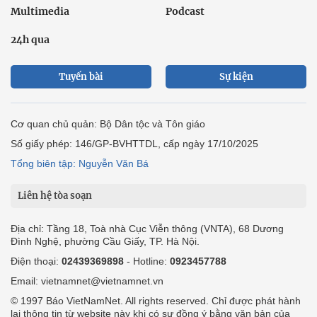
Multimedia
Podcast
24h qua
Tuyến bài
Sự kiện
Cơ quan chủ quản: Bộ Dân tộc và Tôn giáo
Số giấy phép: 146/GP-BVHTTDL, cấp ngày 17/10/2025
Tổng biên tập: Nguyễn Văn Bá
Liên hệ tòa soạn
Địa chỉ: Tầng 18, Toà nhà Cục Viễn thông (VNTA), 68 Dương
Đình Nghệ, phường Cầu Giấy, TP. Hà Nội.
Điện thoại:
02439369898
- Hotline:
0923457788
Email: vietnamnet@vietnamnet.vn
© 1997 Báo VietNamNet. All rights reserved. Chỉ được phát hành
lại thông tin từ website này khi có sự đồng ý bằng văn bản của