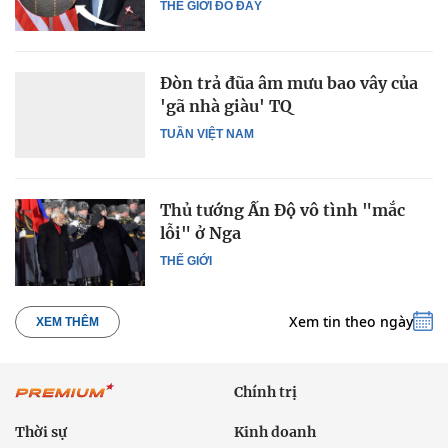
THẾ GIỚI ĐÓ ĐÂY
Đòn trả đũa âm mưu bao vây của
'gã nhà giàu' TQ
TUẦN VIỆT NAM
Thủ tướng Ấn Độ vô tình "mắc
lỗi" ở Nga
THẾ GIỚI
Xem tin theo ngày
XEM THÊM
Chính trị
Thời sự
Kinh doanh