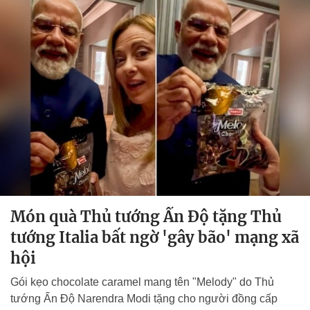
Món quà Thủ tướng Ấn Độ tặng Thủ
tướng Italia bất ngờ 'gây bão' mạng xã
hội
Gói kẹo chocolate caramel mang tên "Melody" do Thủ
tướng Ấn Độ Narendra Modi tặng cho người đồng cấp