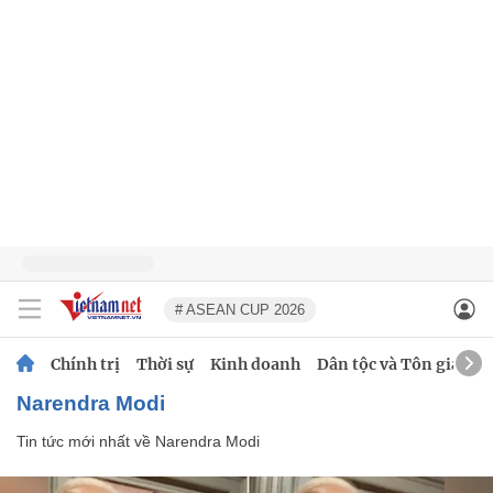
# ASEAN CUP 2026
Chính trị
Thời sự
Kinh doanh
Dân tộc và Tôn giáo
Narendra Modi
Tin tức mới nhất về
Narendra Modi