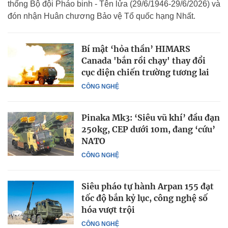
thống Bộ đội Pháo binh - Tên lửa (29/6/1946-29/6/2026) và
đón nhận Huân chương Bảo vệ Tổ quốc hạng Nhất.
Bí mật ‘hỏa thần’ HIMARS
Canada 'bắn rồi chạy' thay đổi
cục diện chiến trường tương lai
CÔNG NGHỆ
Pinaka Mk3: ‘Siêu vũ khí’ đầu đạn
250kg, CEP dưới 10m, đang ‘cứu’
NATO
CÔNG NGHỆ
Siêu pháo tự hành Arpan 155 đạt
tốc độ bắn kỷ lục, công nghệ số
hóa vượt trội
CÔNG NGHỆ