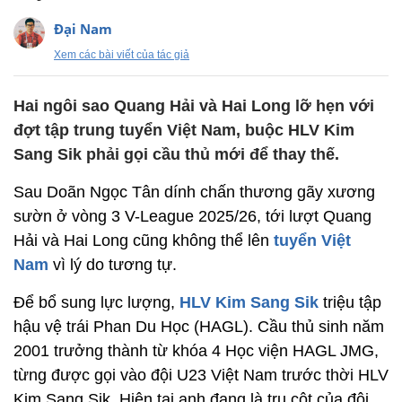
Đại Nam
Xem các bài viết của tác giả
Hai ngôi sao Quang Hải và Hai Long lỡ hẹn với
đợt tập trung tuyển Việt Nam, buộc HLV Kim
Sang Sik phải gọi cầu thủ mới để thay thế.
Sau Doãn Ngọc Tân dính chấn thương gãy xương
sườn ở vòng 3 V-League 2025/26, tới lượt Quang
Hải và Hai Long cũng không thể lên
tuyển Việt
Nam
vì lý do tương tự.
Để bổ sung lực lượng,
HLV Kim Sang Sik
triệu tập
hậu vệ trái Phan Du Học (HAGL). Cầu thủ sinh năm
2001 trưởng thành từ khóa 4 Học viện HAGL JMG,
từng được gọi vào đội U23 Việt Nam trước thời HLV
Kim Sang Sik. Hiện tại anh đang là trụ cột của đội