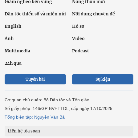
Giảm nghèo bền vững
Nông thôn mới
Dân tộc thiểu số và miền núi
Nội dung chuyên đề
English
Hồ sơ
Ảnh
Video
Multimedia
Podcast
24h qua
Tuyến bài
Sự kiện
Cơ quan chủ quản: Bộ Dân tộc và Tôn giáo
Số giấy phép: 146/GP-BVHTTDL, cấp ngày 17/10/2025
Tổng biên tập: Nguyễn Văn Bá
Liên hệ tòa soạn