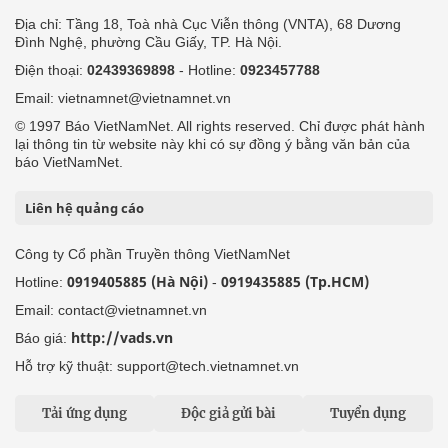
Địa chỉ: Tầng 18, Toà nhà Cục Viễn thông (VNTA), 68 Dương
Đình Nghệ, phường Cầu Giấy, TP. Hà Nội.
Điện thoại:
02439369898
- Hotline:
0923457788
Email: vietnamnet@vietnamnet.vn
© 1997 Báo VietNamNet. All rights reserved. Chỉ được phát hành
lại thông tin từ website này khi có sự đồng ý bằng văn bản của
báo VietNamNet.
Liên hệ quảng cáo
Công ty Cổ phần Truyền thông VietNamNet
0919405885 (Hà Nội)
0919435885 (Tp.HCM)
Hotline:
-
Email: contact@vietnamnet.vn
http://vads.vn
Báo giá:
Hỗ trợ kỹ thuật: support@tech.vietnamnet.vn
Tải ứng dụng
Độc giả gửi bài
Tuyển dụng