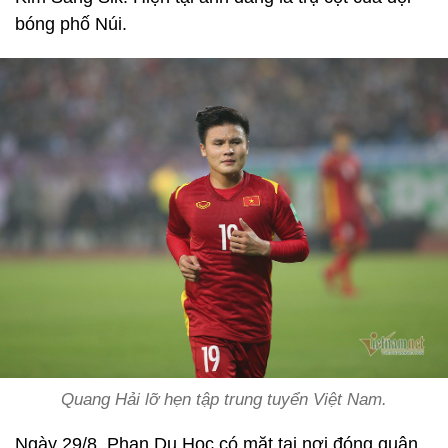
bóng phố Núi.
Quang Hải lỡ hẹn tập trung tuyển Việt Nam.
Ngày 29/8, Phan Du Học có mặt tại nơi đóng quân