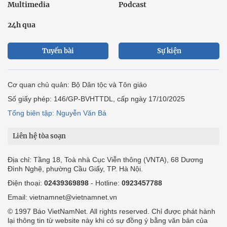
Multimedia
Podcast
24h qua
Tuyến bài
Sự kiện
Cơ quan chủ quản: Bộ Dân tộc và Tôn giáo
Số giấy phép: 146/GP-BVHTTDL, cấp ngày 17/10/2025
Tổng biên tập: Nguyễn Văn Bá
Liên hệ tòa soạn
Địa chỉ: Tầng 18, Toà nhà Cục Viễn thông (VNTA), 68 Dương
Đình Nghệ, phường Cầu Giấy, TP. Hà Nội.
Điện thoại:
02439369898
- Hotline:
0923457788
Email: vietnamnet@vietnamnet.vn
© 1997 Báo VietNamNet. All rights reserved. Chỉ được phát hành
lại thông tin từ website này khi có sự đồng ý bằng văn bản của