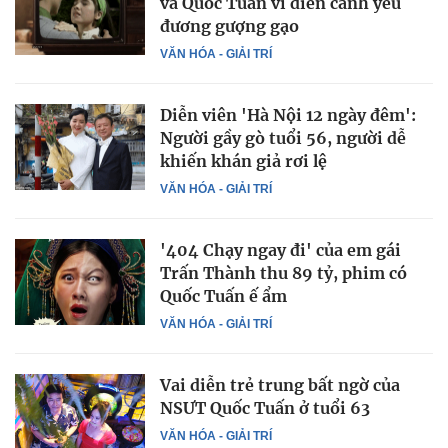
và Quốc Tuấn vì diễn cảnh yêu
đương gượng gạo
VĂN HÓA - GIẢI TRÍ
Diễn viên 'Hà Nội 12 ngày đêm':
Người gầy gò tuổi 56, người dễ
khiến khán giả rơi lệ
VĂN HÓA - GIẢI TRÍ
'404 Chạy ngay đi' của em gái
Trấn Thành thu 89 tỷ, phim có
Quốc Tuấn ế ẩm
VĂN HÓA - GIẢI TRÍ
Vai diễn trẻ trung bất ngờ của
NSƯT Quốc Tuấn ở tuổi 63
VĂN HÓA - GIẢI TRÍ