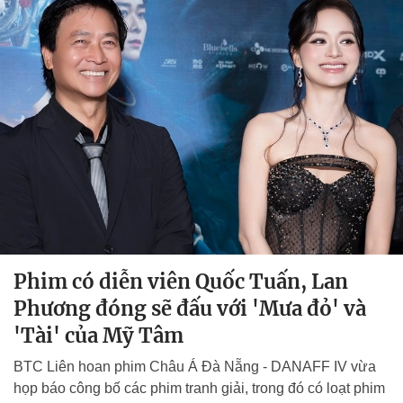
Phim có diễn viên Quốc Tuấn, Lan
Phương đóng sẽ đấu với 'Mưa đỏ' và
'Tài' của Mỹ Tâm
BTC Liên hoan phim Châu Á Đà Nẵng - DANAFF IV vừa
họp báo công bố các phim tranh giải, trong đó có loạt phim