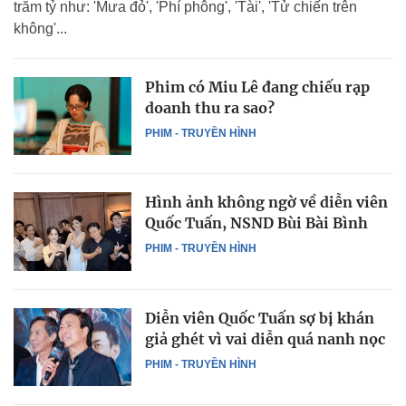
trăm tỷ như: 'Mưa đỏ', 'Phí phông', 'Tài', 'Tử chiến trên
không'...
Phim có Miu Lê đang chiếu rạp
doanh thu ra sao?
PHIM - TRUYỀN HÌNH
Hình ảnh không ngờ về diễn viên
Quốc Tuấn, NSND Bùi Bài Bình
PHIM - TRUYỀN HÌNH
Diễn viên Quốc Tuấn sợ bị khán
giả ghét vì vai diễn quá nanh nọc
PHIM - TRUYỀN HÌNH