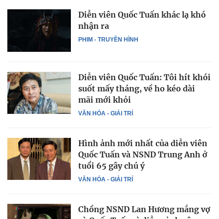
Diễn viên Quốc Tuấn khác lạ khó
nhận ra
PHIM - TRUYỀN HÌNH
Diễn viên Quốc Tuấn: Tôi hít khói
suốt mấy tháng, về ho kéo dài
mãi mới khỏi
VĂN HÓA - GIẢI TRÍ
Hình ảnh mới nhất của diễn viên
Quốc Tuấn và NSND Trung Anh ở
tuổi 65 gây chú ý
VĂN HÓA - GIẢI TRÍ
Chồng NSND Lan Hương mắng vợ