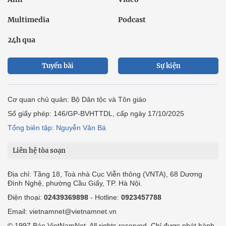
Multimedia
Podcast
24h qua
Tuyến bài
Sự kiện
Cơ quan chủ quản: Bộ Dân tộc và Tôn giáo
Số giấy phép: 146/GP-BVHTTDL, cấp ngày 17/10/2025
Tổng biên tập: Nguyễn Văn Bá
Liên hệ tòa soạn
Địa chỉ: Tầng 18, Toà nhà Cục Viễn thông (VNTA), 68 Dương
Đình Nghệ, phường Cầu Giấy, TP. Hà Nội.
Điện thoại:
02439369898
- Hotline:
0923457788
Email: vietnamnet@vietnamnet.vn
© 1997 Báo VietNamNet. All rights reserved. Chỉ được phát hành