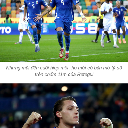
Nhưng mãi đến cuối hiệp một, họ mới có bàn mở tỷ số
trên chấm 11m của Retegui