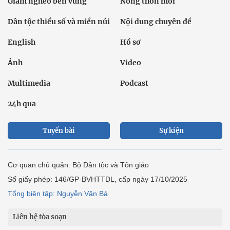
Giảm nghèo bền vững
Nông thôn mới
Dân tộc thiểu số và miền núi
Nội dung chuyên đề
English
Hồ sơ
Ảnh
Video
Multimedia
Podcast
24h qua
Tuyến bài
Sự kiện
Cơ quan chủ quản: Bộ Dân tộc và Tôn giáo
Số giấy phép: 146/GP-BVHTTDL, cấp ngày 17/10/2025
Tổng biên tập: Nguyễn Văn Bá
Liên hệ tòa soạn