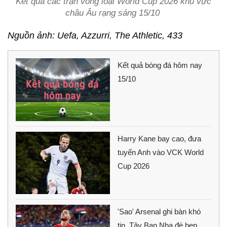
Kết quả các trận vòng loại World Cup 2026 khu vực
châu Âu rạng sáng 15/10
Nguồn ảnh: Uefa, Azzurri, The Athletic, 433
Kết quả bóng đá hôm nay
15/10
Harry Kane bay cao, đưa
tuyển Anh vào VCK World
Cup 2026
'Sao' Arsenal ghi bàn khó
tin, Tây Ban Nha đè bẹp