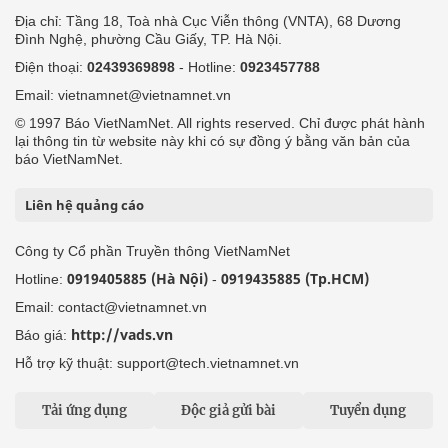
Địa chỉ: Tầng 18, Toà nhà Cục Viễn thông (VNTA), 68 Dương
Đình Nghệ, phường Cầu Giấy, TP. Hà Nội.
Điện thoại:
02439369898
- Hotline:
0923457788
Email: vietnamnet@vietnamnet.vn
© 1997 Báo VietNamNet. All rights reserved. Chỉ được phát hành
lại thông tin từ website này khi có sự đồng ý bằng văn bản của
báo VietNamNet.
Liên hệ quảng cáo
Công ty Cổ phần Truyền thông VietNamNet
0919405885 (Hà Nội)
0919435885 (Tp.HCM)
Hotline:
-
Email: contact@vietnamnet.vn
http://vads.vn
Báo giá:
Hỗ trợ kỹ thuật: support@tech.vietnamnet.vn
Tải ứng dụng
Độc giả gửi bài
Tuyển dụng